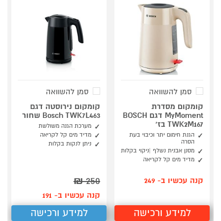
סמן להשוואה
סמן להשוואה
קומקום מסדרת
קומקום נירוסטה דגם
MyMoment דגם BOSCH
Bosch TWK7L463 שחור
TWK2M167 בז'
מערכת הגנה משולשת
הגנת חימום יתר וכיבוי בעת
מדיד מים קל לקריאה
הסרה
ניתן לנקות בקלות
מסנן אבנית נשלף |ניקוי בקלות
מדיד מים קל לקריאה
₪
250
קנה עכשיו ב- 249
קנה עכשיו ב- 191
למידע ורכישה
למידע ורכישה