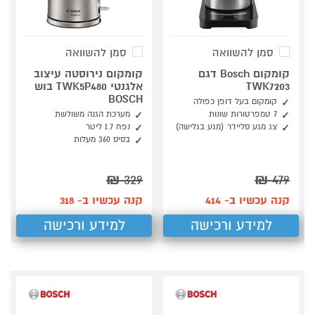
סמן להשוואה
סמן להשוואה
קומקום Bosch דגם
קומקום נירוסטה עיצוב
TWK7203
אלגנטי TWK5P480 בוש
BOSCH
קומקום בעל דופן כפולה
7 טמפרטורות שונות
מערכת הגנה משולשת
צג מגע סליידר (מגע בגלישה)
נפח 1.7 ליטר
בסיס 360 מעלות
₪
329
₪
479
קנה עכשיו ב- 414
קנה עכשיו ב- 318
למידע ורכישה
למידע ורכישה