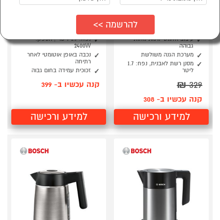
קומקום נירוסטה BOSCH
קומקום שקוף 2400W
מסדרת DesignLine דגם
דגם BOSCH TWK70B03
TWK5P475
בוש
עיצוב אלגנטי ורמת נוחות
נפח: 1.7 ליטר | הספק:
גבוהה
2400W
מערכת הגנה משולשת
נכבה באופן אוטומטי לאחר
רתיחה
מסנן רשת לאבנית, נפח: 1.7
ליטר
זכוכית עמידה בחום גבוה
₪
329
קנה עכשיו ב- 399
קנה עכשיו ב- 308
למידע ורכישה
למידע ורכישה