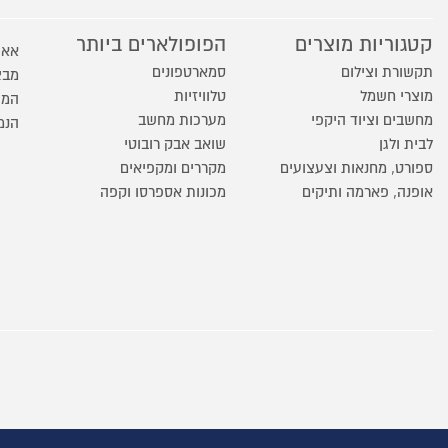
קטגוריות מוצרים
הפופולארים ביותר
אאו
תקשורת וצילום
סמארטפונים
מבצ
מוצרי חשמל
טלוויזיות
המו
מחשבים וציוד היקפי
מערכות מחשב
הנמ
לבית ולגן
שואב אבק רובוטי
ספורט, מחנאות וצעצועים
מקררים ומקפיאים
אופנה, פארמה ותיקים
מכונות אספרסו וקפה