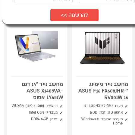
מחשב נייד גיימינג
מחשב נייד "14 דגם
ASUS X1405VA-
"ASUS F16 FX608JHR-
RV001W 16
LY451W אסוס
מעבד i7 14650HX 2.2 GHz
רזולוציה WUXGA (1920 x 1200)
אחסון 1TB, זכרון 16GB
מעבד Intel Core i9
מערכת הפעלה Windows 11
זיכרון DDR4 16GB
Home