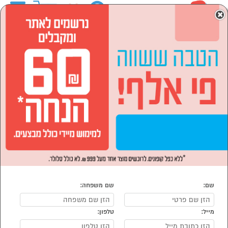
0
×
ראשי
המותגים
Miele מילה מלה
מוצרי חשמל
תנורים, כיריים וקולטים
כיריים
הסתר רשימת קטגוריות
כיריים אינדוקציה (4)
כיריים Miele מילה מלה
נמצאו 4 מוצרי כיריים של מוצרי Miele מילה מלה
מיון:
הפופולרים ביותר
שם:
שם משפחה:
מייל:
טלפון: