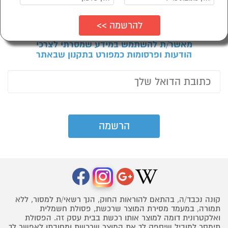
הראשונים לדעת על
מבצעים ודילים:
מאשר/ת להשתמש במידע שמסרתי לצרכי
הודעות ופרסומות כמפורט בתקנון שבאתר
קונה נכבד/ה, בהתאם להוראות החוק, הנך רשאי/ת למסור, ללא
תמורה, במעמד מסירת המוצר שרכשת, פסולת חשמלית
ואלקטרונית דומה למוצר אותו רכשת בבית עסק זה. הפסולת
תימסר למוביל שיספק לך את המוצר שרכשת ומחובתו לאפשר לך