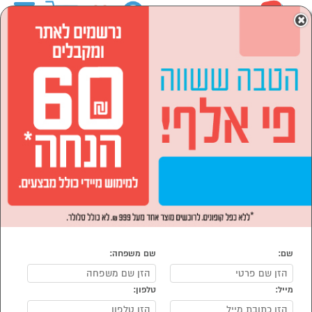
0
×
ראשי
המותגים
gold line גולד ליין
מוצרי חשמל
מוצרי חשמל לבית
שואבי אבק
שואבי אבק gold line גולד ליין
נמצאו 0 שואבי אבק מומלצים של מוצרי gold line גולד ליין
מיון:
הפופולרים ביותר
שואב אבק גולד ליין gold line קונים בP1000- אתר קניות ישראלי בטוח, משתלם ונוח
המציע מוצרים מומלצים במבצע. בעמוד זה ריכזנו עבורכם מגוון רחב של הדגמים
המומלצים של שואבי אבק מהמותג הפופולארי גולד לייןgold line במחירים שווים! ב-
P1000 אנו נותנים דגש על איכות, מגוון, זמינות ושירות בלתי מתפשרים לצד קנייה
מאובטחת ונוחה/ אצלנו, קניות באינטרנט של שואבי אבק מבית גולד ליין gold line
שוות לך פי אלף!
שם:
שם משפחה:
הרשמו ותוכלו להיות
מייל:
טלפון: