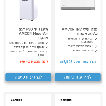
מזגן עילי AMCOR INV
מזגן נייד 9NG דגם
34-A2 אמקור
AMCOR Move-Air
אמקור
תפוקת קירור נומינלית
20,780BTU
תפוקת קירור (BTU / H) 9000
5 רמות מהירות מאוורר
משקל של כ-23 ק"ג בלבד
פיזור אוויר דו-כיווני
חזרה אוטומטית למצב פעולה
אחרון
2,506
קנה עכשיו ב- 890
תן הצעה מעל ₪
למידע ורכישה
למידע ורכישה