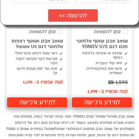
סמן להשוואה
סמן להשוואה
שואב אבק שוטף אלחוטי
שואב אבק ושוטף רצפות
חכם דגם YONIEV U7S
אלחוטי דגם Yoniev U5
שאיבה או שטיפה בלחיצת
ניקוי עצמי וייבוש צנטריפוגלי
כפתור
מברשת ניקוי המגיעה לקצה
חיווי קולי בעברית
הקיר
חיטוי מים באלקטרוליזה
זווית של 150° מעלות לניקוי
חשמלית
קל
₪
1,590
קנה עכשיו ב- 1,190
קנה עכשיו ב- 1,098
למידע ורכישה
למידע ורכישה
שואב אבק Yoniev Yoniev קונים בP1000- אתר קניות ישראלי בטוח, משתלם ונוח
המציע מוצרים מומלצים במבצע. בעמוד זה ריכזנו עבורכם מגוון רחב של הדגמים
המומלצים של שואבי אבק מהמותג הפופולארי YonievYoniev במחירים שווים! ב-P1000
אנו נותנים דגש על איכות, מגוון, זמינות ושירות בלתי מתפשרים לצד קנייה מאובטחת