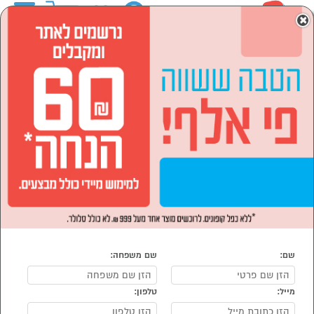
0
×
ראשי
המותגים
Yoniev
מוצרי חשמל
מוצרי חשמל לבית
שואבי אבק
הסתר רשימת קטגוריות
שואב אבק ידני (2)
שואבי אבק Yoniev
נמצאו 2 שואבי אבק מומלצים של מוצרי Yoniev
מיון:
הפופולרים ביותר
שם:
שם משפחה:
מייל:
טלפון: