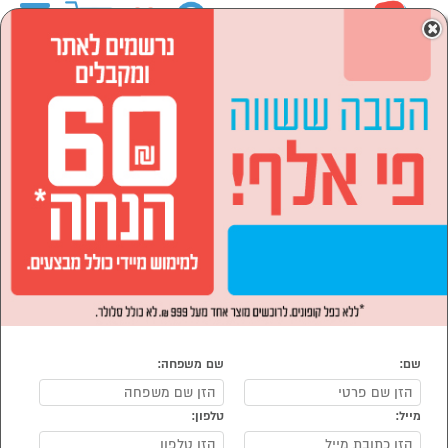
0
×
ראשי
המותגים
Napoleon
מוצרי חשמל
הסתר רשימת קטגוריות
מזגנים מאווררים ומוצרי
חימום (5)
מוצרי חשמל Napoleon
נמצאו 5 מוצרי מוצרי חשמל של Napoleon
מיון:
הפופולרים ביותר
שם:
שם משפחה:
מייל:
טלפון: