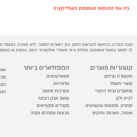
גלו את ההנחות הנוספות באפליקציה
קונה נכבד/ה, בהתאם להוראות החוק, הנך רשאי/ת למסור, ללא תמורה, במעמד
לך למסור במועד האספקה פסולת ציוד חשמלי ואלקטרוני דומה, בכמות או במש
קטגוריות מוצרים
הפופולארים ביותר
אאו
תקשורת וצילום
סמארטפונים
מבצ
מוצרי חשמל
טלוויזיות
המו
מחשבים וציוד היקפי
מערכות מחשב
הנמ
לבית ולגן
שואב אבק רובוטי
ספורט, מחנאות וצעצועים
מקררים ומקפיאים
אופנה, פארמה ותיקים
מכונות אספרסו וקפה