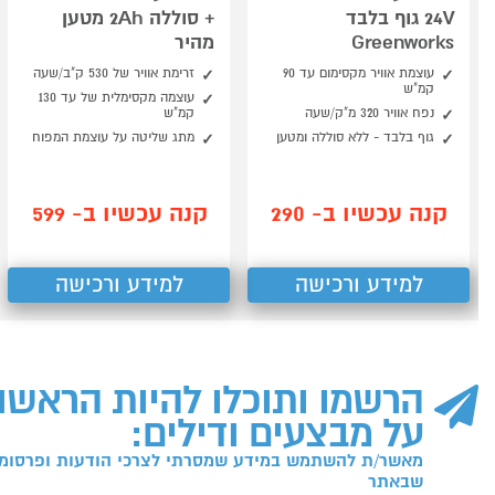
24V גוף בלבד
+ סוללה 2Ah מטען
Greenworks
מהיר
עוצמת אוויר מקסימום עד 90
זרימת אוויר של 530 ק"ב/שעה
קמ"ש
עוצמה מקסימלית של עד 130
נפח אוויר 320 מ"ק/שעה
קמ"ש
גוף בלבד - ללא סוללה ומטען
מתג שליטה על עוצמת המפוח
קנה עכשיו ב- 290
קנה עכשיו ב- 599
למידע ורכישה
למידע ורכישה
הרשמו ותוכלו להיות הראשו
על מבצעים ודילים:
מאשר/ת להשתמש במידע שמסרתי לצרכי הודעות ופרסומו
שבאתר