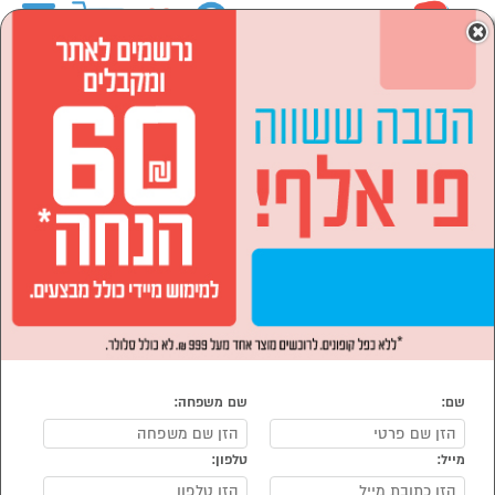
0
×
ראשי
המותגים
KEEP COLD
ספורט ,מחנאות וילדים
קמפינג וטיולים
צידניות
צידניות KEEP COLD
נמצאו 4 צידני של KEEP COLD
מיון:
הפופולרים ביותר
שם:
שם משפחה:
מייל:
טלפון:
סמן להשוואה
סמן להשוואה