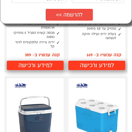
צידנית פרמיום 24 ליטר
צידנית קשיחה מבודדת
עם מחזיקי כוסות
על גלגלים KeepCold
30L
KeepCold
לשמירת קור של עד 2 ימים
ידיות מעוצבות בצורה
ארגונומית
מחזיק עד 40 פחיות
מכסה קשיח המכיל 4 מחזיקי
בעלת ידית נעילה חזקה
כוסות
לנשיאה
ידית גרירה טלסקופית לניוד
קל
קנה עכשיו ב- 169
קנה עכשיו ב- 389
למידע ורכישה
למידע ורכישה