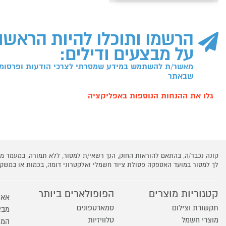
הרשמו ותוכלו להיות הראשו
על מבצעים ודילים:
מאשר/ת להשתמש במידע שמסרתי לצרכי הודעות ופרסומו
שבאתר
גלו את ההנחות הנוספות באפליקציה
קונה נכבד/ה, בהתאם להוראות החוק, הנך רשאי/ת למסור, ללא תמורה, במעמד
לך למסור במועד האספקה פסולת ציוד חשמלי ואלקטרוני דומה, בכמות או במש
קטגוריות מוצרים
הפופולארים ביותר
אאו
תקשורת וצילום
סמארטפונים
מבצ
מוצרי חשמל
טלוויזיות
המו