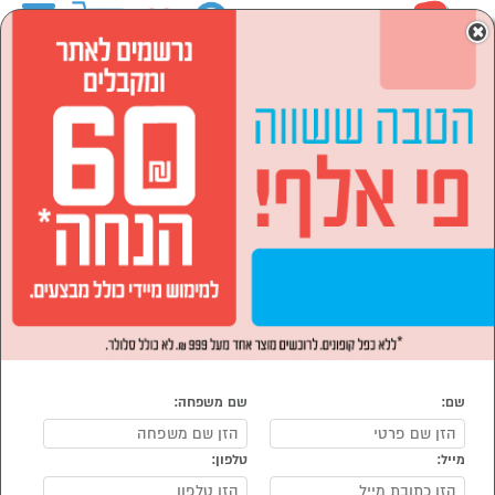
0
×
ראשי
המותגים
DNA COMFORT
ספורט ,מחנאות וילדים
מכשירי כושר ופנאי
ציוד ספורט
ציוד ספורט DNA COMFORT
נמצאו 1 מוצרי ציוד ספורט של DNA COMFORT
מיון:
הפופולרים ביותר
שם:
שם משפחה:
מייל:
טלפון:
סמן להשוואה