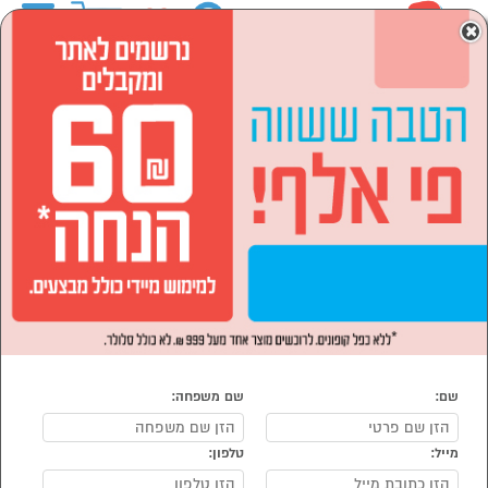
0
×
ראשי
המותגים
DNA COMFORT
לבית ולגן
רהיטים לבית
ארונות
הסתר רשימת קטגוריות
ארונות נעליים (1)
ארונות אמבטיה (4)
ארונות מתכת (1)
שידות בגדים וקומודות (4)
ארונות DNA COMFORT
נמצאו 11 ארונות של DNA COMFORT
מיון:
הפופולרים ביותר
שם:
שם משפחה:
מייל:
טלפון: