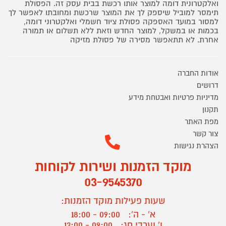
ואלקטרונית דומה למוצר אותו רכשת בבית עסק זה. הפסולת
תימסר למוביל שיספק לך את המוצר שרכשת ומחובתו לאפשר לך
למסור במועד האספקה פסולת ציוד חשמלי ואלקטרוני דומה,
בכמות או במשקל, למוצר החדש וזאת ללא תשלום או תמורה
אחרת. לא תתאפשר מסירה של פסולת מזיקה
אודות החברה
דרושים
מדיניות פרטיות ואבטחת מידע
תקנון
מפת האתר
צור קשר
הצהרת נגישות
מוקד הזמנות ושירות לקוחות
03-9545370
שעות פעילות מוקד הזמנות:
א' - ה':
09:00 - 18:00
ו' וערבי חג:
09:00 - 13:00