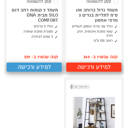
סמן להשוואה
סמן להשוואה
מעמד גדול ברוחב 150
מעמד 5 קומות רחב דגם
ס"מ לתליית בגדים 2
SILO מבית DNA
מדפי אחסון
COMFORT
כולל שני מדפי אחסון לנעליים
כולל 5 מדפים
עשוי מתכת איכותית, חזק
מסגרת מתכת שחורה
ויציב
2 גוונים לבחירה
רוחב 150 ס"מ
קנה עכשיו ב- 249
קנה עכשיו ב- 229
למידע ורכישה
למידע ורכישה