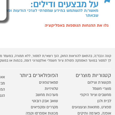
על מבצעים ודילים:
מאשר/ת להשתמש במידע שמסרתי לצרכי הודעות ופרסומו
שבאתר
גלו את ההנחות הנוספות באפליקציה
קונה נכבד/ה, בהתאם להוראות החוק, הנך רשאי/ת למסור, ללא תמורה, במעמד
לך למסור במועד האספקה פסולת ציוד חשמלי ואלקטרוני דומה, בכמות או במש
קטגוריות מוצרים
הפופולארים ביותר
אאו
תקשורת וצילום
סמארטפונים
מבצ
מוצרי חשמל
טלוויזיות
המו
מחשבים וציוד היקפי
מערכות מחשב
הנמ
לבית ולגן
שואב אבק רובוטי
ספורט, מחנאות וצעצועים
מקררים ומקפיאים
אופנה, פארמה ותיקים
מכונות אספרסו וקפה