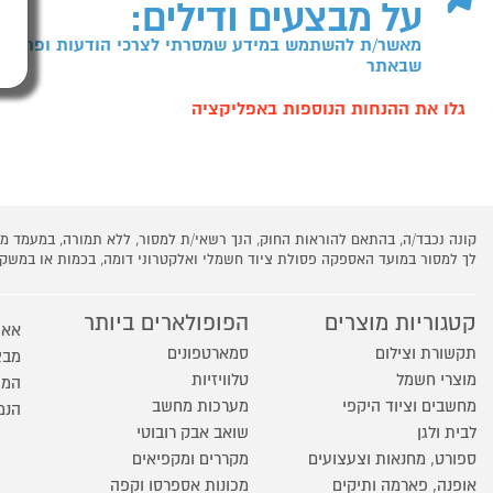
על מבצעים ודילים:
מאשר/ת להשתמש במידע שמסרתי לצרכי הודעות ופרסומו
שבאתר
גלו את ההנחות הנוספות באפליקציה
קונה נכבד/ה, בהתאם להוראות החוק, הנך רשאי/ת למסור, ללא תמורה, במעמד
לך למסור במועד האספקה פסולת ציוד חשמלי ואלקטרוני דומה, בכמות או במש
קטגוריות מוצרים
הפופולארים ביותר
אאו
תקשורת וצילום
סמארטפונים
מבצ
מוצרי חשמל
טלוויזיות
המו
מחשבים וציוד היקפי
מערכות מחשב
הנמ
לבית ולגן
שואב אבק רובוטי
ספורט, מחנאות וצעצועים
מקררים ומקפיאים
אופנה, פארמה ותיקים
מכונות אספרסו וקפה