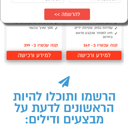
שעון טלפון חכם לילדים
שעון טלפון חכם עם
ונוער עם לחצן מצוקה
לחצן מצוקה אישי
LIXIN
כולל אפשרות איתור מיידית
לחצן S.O.S
כולל שיחת טלפון בחיוג ישיר
עמידות במים, שטיפת ידיים
מסך טאץ' צבעוני
חיוג למספר שנקבע מראש
בחירום
קנה עכשיו ב- 249
קנה עכשיו ב- 299
למידע ורכישה
למידע ורכישה
הרשמו ותוכלו להיות
הראשונים לדעת על
מבצעים ודילים: