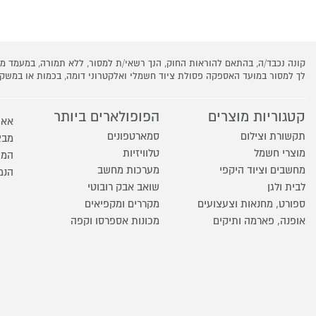
קונה נכבד/ה, בהתאם להוראות החוק, הנך רשאי/ת למסור, ללא תמורה, במעמד
לך למסור במועד האספקה פסולת ציוד חשמלי ואלקטרוני דומה, בכמות או במש
קטגוריות מוצרים
הפופולארים ביותר
אאו
תקשורת וצילום
סמארטפונים
מבצ
מוצרי חשמל
טלוויזיות
המו
מחשבים וציוד היקפי
מערכות מחשב
הנמ
לבית ולגן
שואב אבק רובוטי
ספורט, מחנאות וצעצועים
מקררים ומקפיאים
אופנה, פארמה ותיקים
מכונות אספרסו וקפה