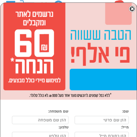
0
×
ראשי
המותגים
marshall
סמארטפונים, שעונים חכמים ואביזרים
אוזניות
אוזניות על האוזן
אוזניות על האוזן marshall
נמצאו 2 אוזניות על האוזן של מוצרי marshall
מיון:
הפופולרים ביותר
שם:
שם משפחה:
מייל:
טלפון:
סמן להשוואה
סמן להשוואה