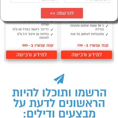
אוזניות אלחוטיות דגם
אוזניות אלחוטיות דגם
Marshall Major V
Marshall Major IV
מארשל חום
מארשל שחור
חיבור בלוטות’ 5.0 מתקדם
יותר מ-100 שעות של חיי
סוללה
כ 80 שעות שימוש מטעינה
בודדת
דרייבר דינאמי בגודל 40 מ"מ
מתקפלות לאחסון קל ונוח
כוללות גם חיבור 3.5 מ"מ
להאזנה
קנה עכשיו ב- 799
קנה עכשיו ב- 999
למידע ורכישה
למידע ורכישה
הרשמו ותוכלו להיות
הראשונים לדעת על
מבצעים ודילים: