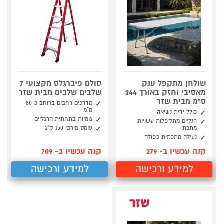
שולחן מתקפל ענק
סולם פיברגלס מקצועי 7
מאסיבי וחזק באורך 244
שלבים שלבים מבית שזר
ס"מ מבית שזר
מדרכים רחבים ברוחב כ-80
מ”מ
כולל ידית נשיאה
גומיות בתחתית הרגליים
רגליים מתקפלות עשויות
מתכת
עומס מירבי 150 ק”ג
נעילה מתכתית כפולה
קנה עכשיו ב- 279
קנה עכשיו ב- 709
למידע ורכישה
למידע ורכישה