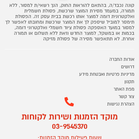
קונה נכבד/ה, בהתאם להוראות החוק, הנך רשאי/ת למסור, ללא
תמורה, במעמד מסירת המוצר שרכשת, פסולת חשמלית
ואלקטרונית דומה למוצר אותו רכשת בבית עסק זה. הפסולת
תימסר למוביל שיספק לך את המוצר שרכשת ומחובתו לאפשר לך
למסור במועד האספקה פסולת ציוד חשמלי ואלקטרוני דומה,
בכמות או במשקל, למוצר החדש וזאת ללא תשלום או תמורה
אחרת. לא תתאפשר מסירה של פסולת מזיקה
אודות החברה
דרושים
מדיניות פרטיות ואבטחת מידע
תקנון
מפת האתר
צור קשר
הצהרת נגישות
מוקד הזמנות ושירות לקוחות
03-9545370
שעות פעילות מוקד הזמנות: