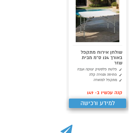
שולחן אירוח מתקפל
באורך 124 ס"מ מבית
שזר
פלטת פלסטיק יצוקה ועבה
פתיחה וסגירה קלה
מתקפל למזוודה
קנה עכשיו ב- 149
למידע ורכישה