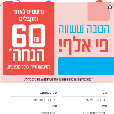
0
×
ראשי
המותגים
Shazar שזר
לבית ולגן
הסתר רשימת קטגוריות
כלי עבודה ותחזוקה (12)
לבית ולגן Shazar שזר
נמצאו 15 מוצרי לבית ולגן של מוצרי Shazar שזר
מיון:
הפופולרים ביותר
שם:
שם משפחה:
מייל:
טלפון: