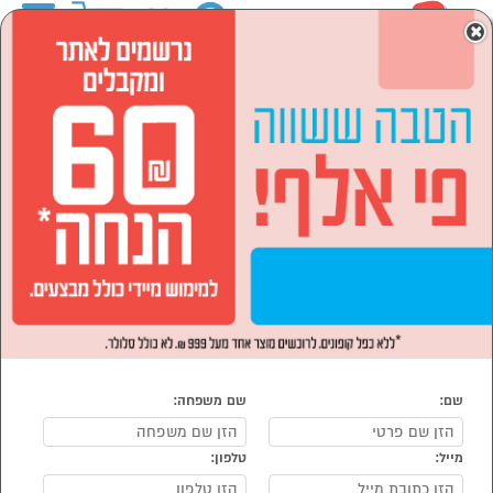
0
×
ראשי
המותגים
Leonardo ליאונרדו
לבית ולגן
עיצוב הבית
שידות כניסה
שידות כניסה Leonardo ליאונרדו
נמצאו 6 מוצרי שידות כניסה של מוצרי Leonardo ליאונרדו
מיון:
הפופולרים ביותר
שם:
שם משפחה:
מייל:
טלפון:
סמן להשוואה
סמן להשוואה