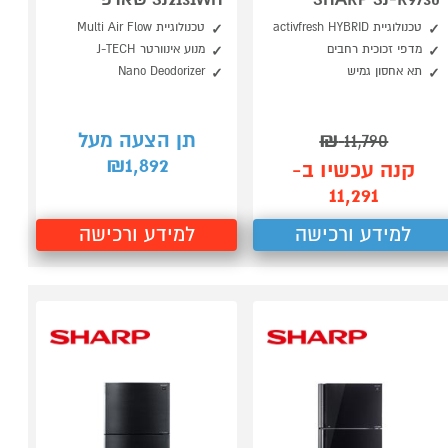
טכנולוגיית activfresh HYBRID
טכנולוגיית Multi Air Flow
מדפי זכוכית רחבים
מנוע אינוורטר J-TECH
תא אחסון גמיש
Nano Deodorizer
11,790
₪
תן הצעה מעל
1,892
₪
קנה עכשיו ב-
11,291
למידע ורכישה
למידע ורכישה