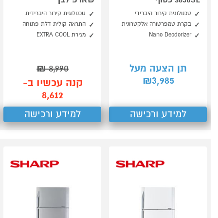
טכנולוגית קירור היברידי
טכנולוגית קירור היברידית
בקרת טמפרטורה אלקטרונית
התראה קולית דלת פתוחה
Nano Deodorizer
מגירת EXTRA COOL
תן הצעה מעל
8,990
₪
3,985
₪
קנה עכשיו ב-
8,612
למידע ורכישה
למידע ורכישה