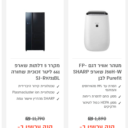
מטהר אוויר דגם FP-
מקרר 5 דלתות שארפ
J50H-W שארפ SHARP
661 ליטר זכוכית שחורה
Purefit לבן
SJ-R9731BL
הסרת עד 99% מהווירוסים
טכנולוגיית קירור היברידית
והמזהמי
טכנולוגיית Plasmacluster ion
מסנן פחם להסרת ריחות
SHARP מהדרין אישור צמת
מסנן HEPA כפול לטיהור
חלקיקים
₪
11,790
₪
1,890
קנה עכשיו ב-
קנה עכשיו ב-