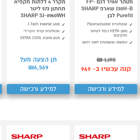
מטהר אוויר דגם FP-
מקרר 4 דלתות מקפיא
J30H-B שארפ SHARP
תחתון 572 ליטר
Purefit לבן
SHARP SJ-8960WH
טכנולוגיית Plasmacluster
מנוע J-Tech Inverter
מסנן HEPA כפול לטיהור
טכנולוגית קירור היברידי
חלקיקים
מגש מתכת EXTRA COOL
התאמה אוטומטית לסוגי זיהום
1,190
₪
תן הצעה מעל
6,569
₪
קנה עכשיו ב- 949
למידע ורכישה
למידע ורכישה