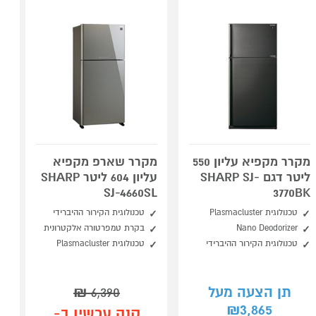
מקרר מקפיא עליון 550
מקרר שארפ מקפיא
ליטר דגם SHARP SJ-
עליון 604 ליטר SHARP
SJ-4660SL
3770BK
טכנולוגית Plasmacluster
טכנולוגית הקירור ההיברידי
Nano Deodorizer
בקרת טמפרטורה אלקטרונית
טכנולוגית הקירור ההיברידי
טכנולוגית Plasmacluster
תן הצעה מעל
6,390
₪
3,865
₪
קנה עכשיו ב-