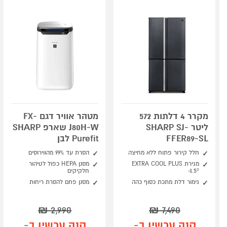
מקרר 4 דלתות 572
מטהר אוויר דגם FX-
ליטר SHARP SJ-
J80H-W שארפ SHARP
FFER89-SL
Purefit לבן
חלל קירור פתוח ללא מחיצה
הסרת עד 99% מהווירוסים
מגירת EXTRA COOL PLUS
מסנן HEPA כפול לטיהור
‎-1.5°
חלקיקים
גימור דלת מתכת כסוף כהה
מסנן פחם להסרת ריחות
₪
2,990
₪
7,490
קנה עכשיו ב-
קנה עכשיו ב-