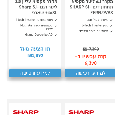
מקרר 611 ליטר מקפיא
מקרר מקפיא עליון 315
תחתון דגם SHARP SJ-
ליטר דגם Sharp SJ-
FERN87VBS
2131SL שארפ
מאוורר כפול חכם
מנוע אינוורטר j-tech inverter
מנוע J-Tech Inverter
טכנולוגית קירור Multi Air
Flow
טכנולוגית קירור היברידי
Nano DeodorizerAG+
7,390
₪
תן הצעה מעל
1,892
₪
קנה עכשיו ב-
6,390
למידע ורכישה
למידע ורכישה