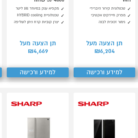
טכנולוגית קירור היברידי
מקפיא ענק במיוחד 181 ליטר
מפרק חיידקים אקטיבי
טכנולוגיית HYBRID cooling
גימור זכוכית לבנה
יצרן קוביות קרח ניתן לשליפה
תן הצעה מעל
תן הצעה מעל
4,669
6,204
₪
₪
למידע ורכישה
למידע ורכישה