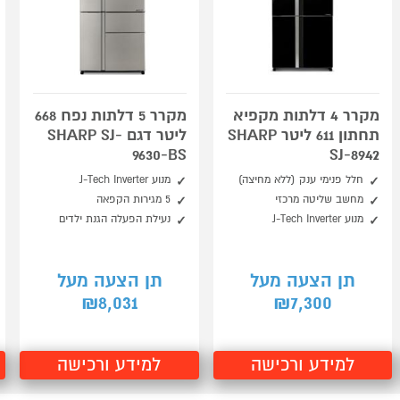
מקרר 4 דלתות מקפיא
מקרר 5 דלתות נפח 668
תחתון 611 ליטר SHARP
ליטר דגם SHARP SJ-
9630-BS
SJ-8942
חלל פנימי ענק (ללא מחיצה)
מנוע J-Tech Inverter
מחשב שליטה מרכזי
5 מגירות הקפאה
מנוע J-Tech Inverter
נעילת הפעלה הגנת ילדים
תן הצעה מעל
תן הצעה מעל
8,031
7,300
₪
₪
למידע ורכישה
למידע ורכישה