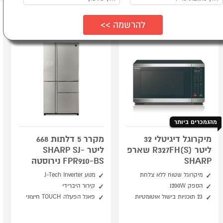
מהנמכרים ביותר
מיקרוגל דיגיטלי 32
מקרר 5 דלתות 668
ליטר R327FH(S) שארפ
ליטר SHARP SJ-
SHARP
FPR910-BS נירוסטה
מיקרוגל שטוח ללא צלחת
מנוע J-Tech Inverter
הספק 1200W
קירור היברידי
23 תוכניות בישול אוטומטיות
פאנל הפעלה TOUCH חיצוני