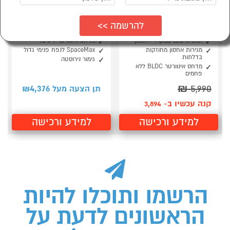
מקרר הפוך נפח 348
מקרר מקפיא תחתון 508
ליטר Samsung
ליטר SAMSUNG
RB50DG601ES9
RB33A3664MG
תאורת LED במקרר לחסכון
מדחס אינוורטר דיגיטלי
מגירות אחסון מחוזקות
SpaceMax לנפח פנימי גדול
בדלתות
גימור נירוסטה
מדחס אינוורטר BLDC ללא
פחמים
4,376
₪
5,990
תן הצעה מעל ₪
קנה עכשיו ב- 3,894
למידע ורכישה
למידע ורכישה
הרשמו ותוכלו להיות
הראשונים לדעת על