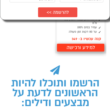
מכונת הסרת שיער
לגברים PHILIPS
BG3485/15 אפור
גילוח חלק וצמוד לאורך 0.2
מ"מ
עמיד במים 100%
עד 80 דקות זמן פעולה
קנה עכשיו ב- 349
למידע ורכישה
הרשמו ותוכלו להיות
הראשונים לדעת על
מבצעים ודילים: