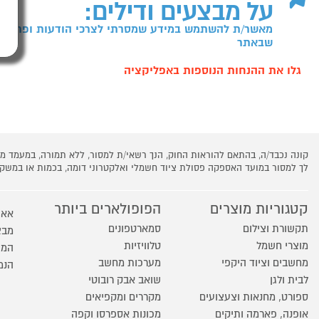
על מבצעים ודילים:
מאשר/ת להשתמש במידע שמסרתי לצרכי הודעות ופרסומו
שבאתר
גלו את ההנחות הנוספות באפליקציה
קונה נכבד/ה, בהתאם להוראות החוק, הנך רשאי/ת למסור, ללא תמורה, במעמד
לך למסור במועד האספקה פסולת ציוד חשמלי ואלקטרוני דומה, בכמות או במש
קטגוריות מוצרים
הפופולארים ביותר
אאו
תקשורת וצילום
סמארטפונים
מבצ
מוצרי חשמל
טלוויזיות
המו
מחשבים וציוד היקפי
מערכות מחשב
הנמ
לבית ולגן
שואב אבק רובוטי
ספורט, מחנאות וצעצועים
מקררים ומקפיאים
אופנה, פארמה ותיקים
מכונות אספרסו וקפה