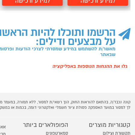
למידע ורכישה
למידע ורכישה
הרשמו ותוכלו להיות הראשו
על מבצעים ודילים:
מאשר/ת להשתמש במידע שמסרתי לצרכי הודעות ופרסומו
שבאתר
גלו את ההנחות הנוספות באפליקציה
קונה נכבד/ה, בהתאם להוראות החוק, הנך רשאי/ת למסור, ללא תמורה, במעמד
לך למסור במועד האספקה פסולת ציוד חשמלי ואלקטרוני דומה, בכמות או במש
קטגוריות מוצרים
הפופולארים ביותר
אאו
תקשורת וצילום
סמארטפונים
מבצ