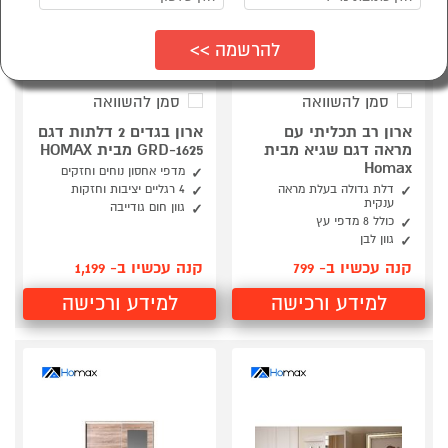
סמן להשוואה
סמן להשוואה
ארון רב תכליתי עם
ארון בגדים 2 דלתות דגם
מראה דגם שגיא מבית
GRD-1625 מבית HOMAX
Homax
מדפי אחסון נוחים וחזקים
דלת גדולה בעלת מראה
4 רגליים יציבות וחזקות
ענקית
גוון חום גודייבה
כולל 8 מדפי עץ
גוון לבן
קנה עכשיו ב- 799
קנה עכשיו ב- 1,199
למידע ורכישה
למידע ורכישה