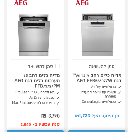
סמן להשוואה
סמן להשוואה
מדיח כלים רחב AirDry™
מדיח כלים רחב 15
דגם AEG FFB53607ZW
מערכות כלים דגם AEG
FFB73727PM
טכנולוגיית AirDry
תצוגה עם טיימר הפעלה
תא הדחה ProClean ™ XXL
מאוחרת
טכנולוגיית AirDry
טכנולוגיית SensorLogic
מגירת סכו"ם עליונה MaxiFlex
₪
3,790
1,733
תן הצעה מעל ₪
קנה עכשיו ב- 3,040