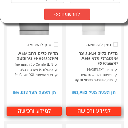
סמן להשוואה
סמן להשוואה
מדיח כלים א.א.ג צר
מדיח כלים רחב AEG
אינטגרלי מלא AEG
FFB93807PM נירוסטה
FSE73507P
ComfortLift סל תחתון עולה
מדיח ™MAXIFLEX
קיבולת 14 מערכות כלים
פתיחת דלת אוטומטית
ניקוי עוצמתי ProClean XXL
מנוע אינוורטר חסכוני ושקט
4,012
1,983
תן הצעה מעל ₪
תן הצעה מעל ₪
למידע ורכישה
למידע ורכישה