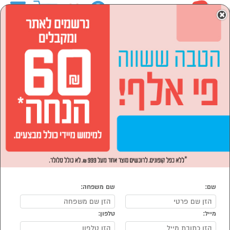
0
×
ראשי
המותגים
AEG א.א.ג
מוצרי חשמל
כביסה, ייבוש ומדיחים
מדיחי כלים
הסתר רשימת קטגוריות
מדיח רחב (5)
חצי אינטגרלי (2)
אינטגרלי מלא (4)
מדיחי כלים צרים (1)
מדיחי כלים AEG א.א.ג
נמצאו 12 מוצרי מדיחי כלים של מוצרי AEG א.א.ג
מיון:
הפופולרים ביותר
שם:
שם משפחה:
מייל:
טלפון: