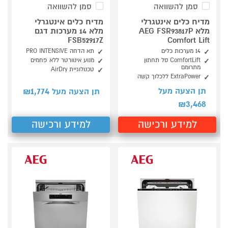
סמן להשוואה
סמן להשוואה
מדיח כלים אינטגרלי
מדיח כלים אינטגרלי
מלא AEG FSR93817P
מלא 14 מערכות דגם
FSB52917Z
Comfort Lift
14 מערכות כלים
תא הדחה PRO INTENSIVE
ComfortLift סל תחתון
מנוע אינוורטר ללא פחמים
מתרומם
טכנולוגיית AirDry
ExtraPower ללכלוך קשה
1,774
תן הצעה מעל
תן הצעה מעל ₪
3,468
₪
למידע ורכישה
למידע ורכישה