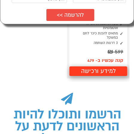
אופה לחם דיגיטלי 1350
גרם דגם
MorphyRichards 48297
בעל 14 תוכניות אפייה
אוטומטיות
מתאים להכנת כיכר לחם
במשקל
3 דרגות השחמה
₪
599
קנה עכשיו ב- 479
למידע ורכישה
הרשמו ותוכלו להיות
הראשונים לדעת על