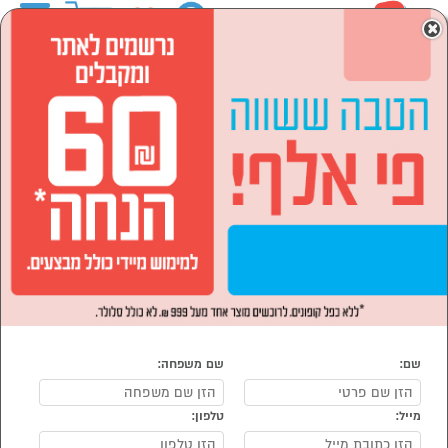
0
×
ראשי
המותגים
Ly Vent ליונט
מוצרי חשמל
תנורים, כיריים וקולטים
כיריים
הסתר רשימת קטגוריות
כיריים גז (3)
כיריים Ly Vent ליונט
נמצאו 3 מוצרי כיריים של מוצרי Ly Vent ליונט
מיון:
הפופולרים ביותר
שם:
שם משפחה:
מייל:
טלפון: