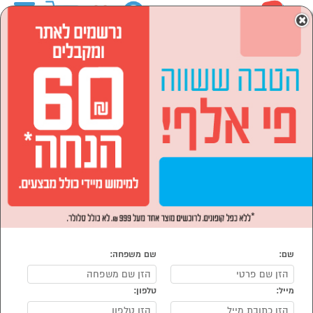
0
×
ראשי
המותגים
KENWOOD קנווד
מוצרי חשמל
מוצרי חשמל לבית
מיקסרים
מיקסרים KENWOOD קנווד
נמצאו 10 מיקסרים של מוצרי KENWOOD קנווד
מיון:
הפופולרים ביותר
תווי קנייה
תווי קנייה
בשווי 400 ש"ח
בשווי 400 ש"ח
GOLF&CO
GOLF&CO
במתנה
במתנה
שם:
שם משפחה:
מייל:
טלפון:
מהנמכרים ביותר
סמן להשוואה
סמן להשוואה