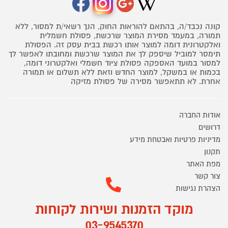
קונה נכבד/ה, בהתאם להוראות החוק, הנך רשאי/ת למסור, ללא
תמורה, במעמד מסירת המוצר שרכשת, פסולת חשמלית
ואלקטרונית דומה למוצר אותו רכשת בבית עסק זה. הפסולת
תימסר למוביל שיספק לך את המוצר שרכשת ומחובתו לאפשר לך
למסור במועד האספקה פסולת ציוד חשמלי ואלקטרוני דומה,
בכמות או במשקל, למוצר החדש וזאת ללא תשלום או תמורה
אחרת. לא תתאפשר מסירה של פסולת מזיקה
אודות החברה
דרושים
מדיניות פרטיות ואבטחת מידע
תקנון
מפת האתר
צור קשר
הצהרת נגישות
מוקד הזמנות ושירות לקוחות
03-9545370