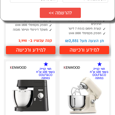
מיקסר שף XL נפח 7
מיקסר שף XL דגם
ליטר דגם Kenwood
KVL66.021SI קנווד
KWL91.244.SI
Kenwood טיטניום
משקל מובנה לשקילת כלל
קערה בנפח 7 ליטר
הרכיבים
הספק מקסימלי 1800 וואט
קערת חימום בנפח 7 ליטר
משקל דיגיטלי וטיימר מובנה
הספק מקסימלי 1800 וואט
2,881
קנה עכשיו ב- 2,990
תן הצעה מעל ₪
למידע ורכישה
למידע ורכישה
תווי קנייה
תווי קנייה
בשווי 400 ש"ח
בשווי 400 ש"ח
GOLF&CO
GOLF&CO
במתנה
במתנה