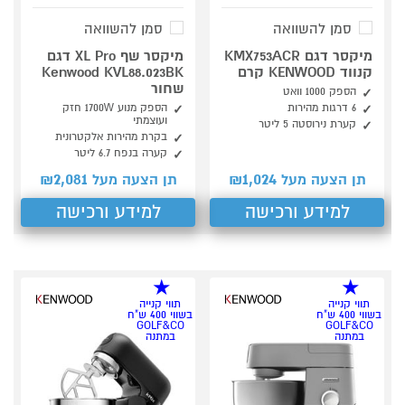
סמן להשוואה
סמן להשוואה
מיקסר דגם KMX753ACR
מיקסר שף XL Pro דגם
קנווד KENWOOD קרם
Kenwood KVL88.023BK
שחור
הספק 1000 וואט
6 דרגות מהירות
הספק מנוע 1700W חזק
ועוצמתי
קערת נירוסטה 5 ליטר
בקרת מהירות אלקטרונית
קערה בנפח 6.7 ליטר
2,081
1,024
תן הצעה מעל ₪
תן הצעה מעל ₪
למידע ורכישה
למידע ורכישה
תווי קנייה
תווי קנייה
בשווי 400 ש"ח
בשווי 400 ש"ח
GOLF&CO
GOLF&CO
במתנה
במתנה