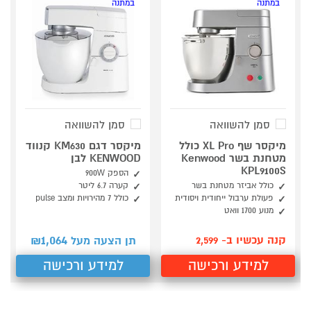
במתנה
במתנה
סמן להשוואה
סמן להשוואה
מיקסר שף XL Pro כולל
מיקסר דגם KM630 קנווד
מטחנת בשר Kenwood
KENWOOD לבן
KPL9100S
הספק 900W
כולל אביזר מטחנת בשר
קערה 6.7 ליטר
פעולת ערבול ייחודית ויסודית
כולל 7 מהירויות ומצב pulse
מנוע 1700 וואט
1,064
קנה עכשיו ב- 2,599
תן הצעה מעל ₪
למידע ורכישה
למידע ורכישה