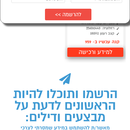
מסך מחשב "27 LENOVO
67C6GAC2IS Legion
R27qc-30
מסך "27 קעור פאנל VA
רזולוציה: 2560x1440
קצב רענון 180Hz
קנה עכשיו ב- 959
למידע ורכישה
הרשמו ותוכלו להיות
הראשונים לדעת על
מבצעים ודילים:
מאשר/ת להשתמש במידע שמסרתי לצרכי