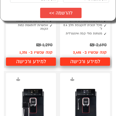
מכונת קפה אוטומטית
מכונת קפה אוטומטית
דגם GAGGIA
דגם GAGGIA BESANA
MAGENTA MILK
מטחנת פולי קפה אינטגרלית
9 משקאות מוגדרים מראש
5 עם דרגות טחינה שונות
מיכל זכוכית להקצפת חלב 0.4
אפשרות להתאמת כמות
ל'
הקפה
מטחנת פולי קפה אינטגרלית
₪
1,290
₪
2,690
קנה עכשיו ב- 2,481
קנה עכשיו ב- 1,251
למידע ורכישה
למידע ורכישה