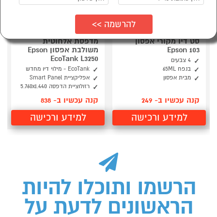
סט דיו מקורי אפסון
מדפסת אלחוטית
Epson 103
משולבת אפסון Epson
EcoTank L3250
4 צבעים
בנפח 65ML
EcoTank - מילוי דיו מחדש
מבית אפסון
אפליקציית Smart Panel
רזולוציית הדפסה 5.760x1.440
קנה עכשיו ב- 249
קנה עכשיו ב- 838
למידע ורכישה
למידע ורכישה
הרשמו ותוכלו להיות
הראשונים לדעת על