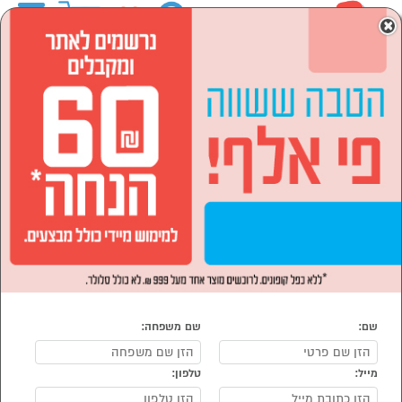
0
×
ראשי
המותגים
EPSON
מחשבים וציוד היקפי
מדפסות
הסתר רשימת קטגוריות
דיו וטונר למדפסות (1)
מדפסות EPSON
נמצאו 2 מוצרי מדפסות של מוצרי EPSON
מיון:
הפופולרים ביותר
שם:
שם משפחה:
מייל:
טלפון: