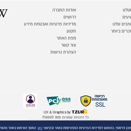
טלט
אודות החברה
עים
דרושים
תגים שלנו
מדיניות פרטיות ואבטחת מידע
כרים ביותר
תקנון
מפת האתר
צור קשר
הצהרת נגישות
כל הזכויות שמורות P1000© 2021
התמונות להמחשה בלבד
השוואת מוצרים
כאן
. המשך השימוש באתר מהווה
ט.ל.ח.