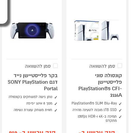
סמן להשוואה
סמן להשוואה
קונסולה סוני
בקר פלייסטיישן נייד
פלייסטיישן
דגם SONY PlayStation
Portal
PlayStation®5 CFI-
2116A
נותן גישה למשחקים בקונסולה
PlayStation®5 SLIM Blu-Ray
מסך 8 אינצ יפיפה
1TB SSD מובנה לטעינה מהירה
חווית משחק עוצרת נשימה
תמיכה ב-4K ו-120fps HDR
מתקדם
קנה עכשיו ב-
קנה עכשיו ב- 919