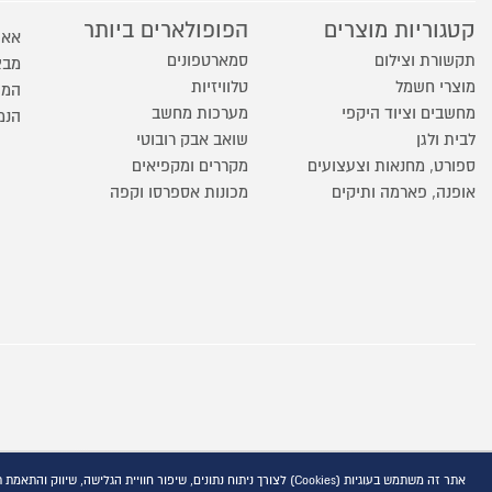
קטגוריות מוצרים
הפופולארים ביותר
אאו
תקשורת וצילום
סמארטפונים
מבצ
מוצרי חשמל
טלוויזיות
המו
מחשבים וציוד היקפי
מערכות מחשב
הנמ
לבית ולגן
שואב אבק רובוטי
ספורט, מחנאות וצעצועים
מקררים ומקפיאים
אופנה, פארמה ותיקים
מכונות אספרסו וקפה
אתר זה משתמש בעוגיות (Cookies) לצורך ניתוח נתונים, שיפור חוויית הגלישה, שיווק והתאמת תוכן פרסומי, בהתאם למדיניות הפרטיות המפורסמת באתר ובקישור