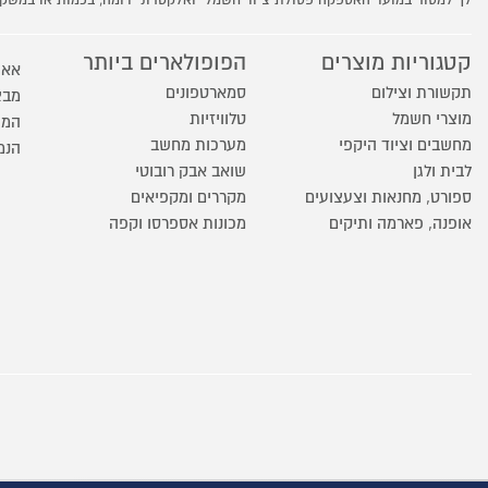
לך למסור במועד האספקה פסולת ציוד חשמלי ואלקטרוני דומה, בכמות או במש
קטגוריות מוצרים
הפופולארים ביותר
אאו
תקשורת וצילום
סמארטפונים
מבצ
מוצרי חשמל
טלוויזיות
המו
מחשבים וציוד היקפי
מערכות מחשב
הנמ
לבית ולגן
שואב אבק רובוטי
ספורט, מחנאות וצעצועים
מקררים ומקפיאים
אופנה, פארמה ותיקים
מכונות אספרסו וקפה