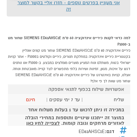
אני מעוניין בפרטים נוספים - חזרו אליי בקשר למוצר
זה
למה כדאי לקנות כיריים אינדוקציה 60 ס"מ SIEMENS ED61AHSC1E שחור מט
ב-P1000
כיריים אינדוקציה 60 ס"מ SIEMENS ED61AHSC1E שחור מט קונים אונליין
בקטגוריית כיריים אינדוקציה במחלקת תנורים, כיריים וקולטים בP1000 - אתר קניות
ישראלי בטוח, משתלם ונוח המציע מוצרים מומלצים במבצע. ב-P1000 אנו נותנים
דגש על איכות, מגוון, זמינות ושירות בלתי מתפשרים לצד קנייה מאובטחת ונוחה.
אצלנו, קניות באינטרנט של כיריים אינדוקציה 60 ס"מ SIEMENS ED61AHSC1E
שחור מט שוות לך פי אלף!
אפשרויות שילוח בכפוף לתנאי אספקה
שליח
| עד 7 ימי עסקים |
חינם
במכירה זו ניתן לרכוש עד 1 בעלות משלוח אחד
במוצר זה ייתכנו שינויים ותוספות במחירי הובלה
לאזורים מרחקים וגובה קומות.
לצפייה לחץ כאן
דגם:
ED61AHSC1E