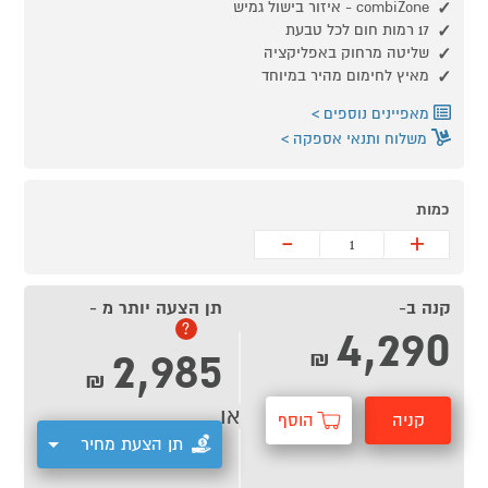
combiZone - איזור בישול גמיש
17 רמות חום לכל טבעת
שליטה מרחוק באפליקציה
מאיץ לחימום מהיר במיוחד
מאפיינים נוספים
משלוח ותנאי אספקה
כמות
-
+
קנה ב-
תן הצעה יותר מ -
4,290
?
2,985
₪
₪
או
קניה
הוסף
תן הצעת מחיר
מהירה
לסל