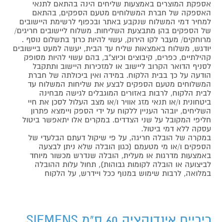
אספקת המוצרים באמצעות שליחים הינה בהתאם לתנאי
האספקה של חברת המשלוחים מטעם הספקים, בהתאם
למחיר דמי המשלוח שנקבע באתר ובכפוף לרשימת היישובים
של הספקים בהן מתבצעת השליחות. משלוח ליישובים חריגים/
מרוחקים/ מעבר לקו הירוק, עשוי להיות כרוך בתשלום נוסף .
יודגש, משלוח באמצאות שליח עד הבית, יעשה למעט ביישובים
קהילתיים, כפרים, קיבוצים וכיוצ"ב, בהם עשוי להיות מסופק
לסניף הדואר הקרוב ליישוב או למזכירות היישוב ותתקבל
הודעה על כך בבית הלקוח. במידה ואין ביכולתה של חברת
המשלוחים מטעם הספקים לבצע את שליחות המשלוח עד
לבית הלקוח, לרבות באזורים המוגבלים לגישה מבחינה
ביטחונית ו/או תנאי מזג אוויר ו/או מצב העלול לסכן את חיי
השליחים, יובהר העניין ללקוח על ידי הספק ויימצא פתרון
חליפי המקובל על שני הצדדים. במקרים אלו יתאפשר ביטול
עסקה ללא דמי ביטול.
במקרה של הובלה חריגה, על פי שיקול דעתם הבלעדי של
הספקים ו/או מי מטעמם (כגון הובלה שלא ניתן לבצעה
באמצעות מדרגות או מעלית, הובלה שנדרש מכשור מיוחד
לביצועה או הובלה לקומות גבוהות), תחול עלות ההובלה
במלואה, לרבות שימוש במנוף ככל ויידרש, על הלקוח
כיריים אינדוקציה 60 ס"מ SIEMENS