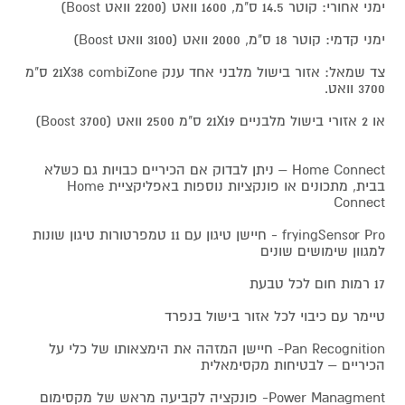
ימני אחורי: קוטר 14.5 ס"מ, 1600 וואט (2200 וואט Boost)
ימני קדמי: קוטר 18 ס"מ, 2000 וואט (3100 וואט Boost)
צד שמאל: אזור בישול מלבני אחד ענק 21X38 combiZone ס"מ
3700 וואט.
או 2 אזורי בישול מלבניים 21X19 ס"מ 2500 וואט (3700 Boost)
Home Connect – ניתן לבדוק אם הכיריים כבויות גם כשלא
בבית, מתכונים או פונקציות נוספות באפליקציית Home
Connect
fryingSensor Pro - חיישן טיגון עם 11 טמפרטורות טיגון שונות
למגוון שימושים שונים
17 רמות חום לכל טבעת
טיימר עם כיבוי לכל אזור בישול בנפרד
Pan Recognition- חיישן המזהה את הימצאותו של כלי על
הכיריים – לבטיחות מקסימאלית
Power Managment- פונקציה לקביעה מראש של מקסימום