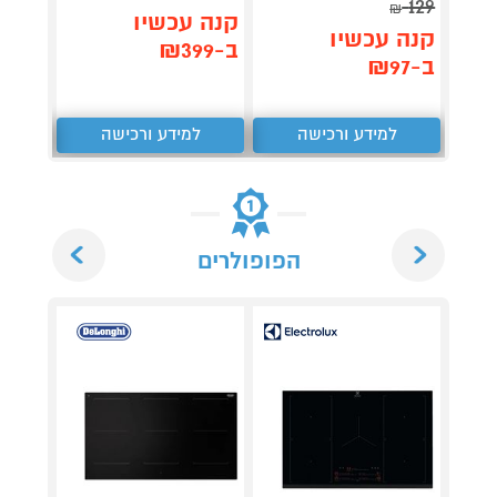
3,990
129
₪
קנה עכשיו
קנה עכשיו
קנה 
ב-₪399
ב-₪97
ב-₪3,851
למידע ורכישה
למידע ורכישה
ל
Next
Previous
הפופולרים