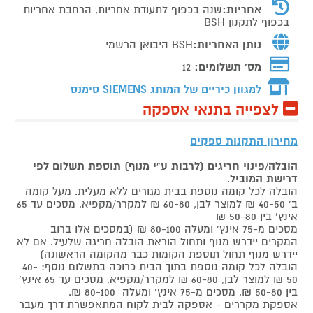
אחריות:
שנה בכפוף לתעודת אחריות, הרחבת אחריות
בכפוף לתקנון BSH
נותן האחריות:
BSH היבואן הרשמי
מס' תשלומים:
12
למגוון כיריים של המותג
SIEMENS סימנס
לצפייה בתנאי אספקה
מחירון התקנות ספקים
הובלה/פינוי חריגים (לרבות ע"י מנוף) תוספת תשלום לפי
דרישת המוביל
.
הובלה לכל קומה נוספת בבית מגורים ללא מעלית. מעל קומה
ב' 40-50 ₪ למוצר לבן, 60-80 ₪ למקרר/מקפיא, מסכים עד 65
אינץ' בין 50-80 ₪
מסכים מ-75 אינץ' ומעלה 80-100 ₪ (במסכים אלו ברוב
המקרים יידרש מנוף ותחול הוראת הובלה חריגה שלעיל. אם לא
יידרש מנוף תחול תוספת הקומות כבר מהקומה הראשונה)
הובלה לכל קומה נוספת בתוך הבית כרוכה בתשלום נוסף: 40-
50 ₪ למוצר לבן, 60-80 ₪ למקרר/מקפיא, מסכים עד 65 אינץ'
בין 50-80 ₪, מסכים מ-75 אינץ' ומעלה 80-100 ₪.
אספקת מקררים - אספקה לבית לקוח המתאפשרת דרך מעבר