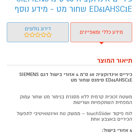
ED61AHSC1E שחור מט - מידע נוסף
דירוג גולשים
מידע כללי ומאפיינים
תיאור המוצר
כיריים אינדוקציה 60 ס"מ 4 אזורי בישול דגם SIEMENS
ED61AHSC1E סימנס שחור מט
משטח זכוכית קרמית ללא מסגרת בגימור מט שחור עמוק
המפחית השתקפויות ושריטות
לוח פיקוד touchSlider – ממשק נוח ואינטואיטיבי לתפעול
הכיריים באצבע אחת
4 אזורי בישול: