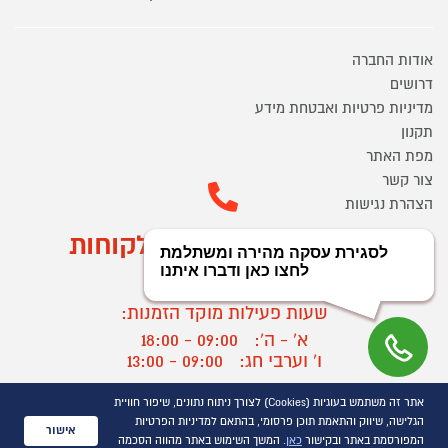
אודות החברה
דרושים
מדיניות פרטיות ואבטחת מידע
תקנון
מפת האתר
צור קשר
הצהרת נגישות
מוקד הזמנות ושירות לקוחות
03-9545370
שעות פעילות מוקד הזמנות:
א' - ה':
09:00 - 18:00
ו' וערבי חג:
09:00 - 13:00
שעות פעילות מוקד שירות לקוחות:
אתר זה משתמש בעוגיות (Cookies) לצורך ניתוח נתונים, שיפור חוויית
א' - ד':
09:00 - 16:30
הגלישה, שיווק והתאמת תוכן פרסומי, בהתאם למדיניות הפרטיות
אישור
ה :
09:00 - 16:00
המפורסמת באתר ובקישור
כאן
. המשך השימוש באתר מהווה הסכמה