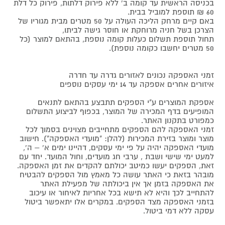
בכניסה הראשית עד קומה ב' ללא פירוק דלתות, פירוק כל דלת
60 ₪ תוספת למוביל בבית.
באם קיים מרחק הליכה העולה על 50 מטרים מבית מגוריו של
הצרכן בשל חניה מרוחקת או חוסר גישה לביתו,
תחול תוספת תשלום כעלות קומה נוספת, בהתאם למוצר (כל
50 מטרים יחשבו כקומה נוספת).
זמני האספקה נכונים לאזורים גדרה עד חדרה
איזורים אחרים אספקה עד 14 ימי עסקים נוספים
אספקת המוצרים ע"י הספקים תתבצע בהתאם לתנאים
המופיעים בדף המכירה של המוצר, בכפוף לביצוע התשלום
כמפורט בתקנון האתר.
זמני האספקה להם הספקים מתחייבים מצוינים בסמוך לכל
מוצר ומוצר בזירת המכירות (להלן: "מועדי האספקה"). חישוב
מועדי האספקה יהיה על פי ימי עסקים, דהיינו ימים א' – ה',
למעט ימי שישי ושבת , ערבי חג מועדים, וחול המועד. יחד עם
זאת, הספקים יעשו כמיטב יכולתם להקדים את זמן האספקה.
מובהר בזאת כי האתר עושה כל מאמץ מול הספקים להבטיח
את האספקה בזמן אך אין ביכולתה של מפעילת האתר
להתחייב לכך והיא לא תישא בכל אחריות לאיחור או עיכוב
בזמני האספקה מצד הספקים. במקרים אלו יתאפשר ביטול
עסקה ללא דמי ביטול.