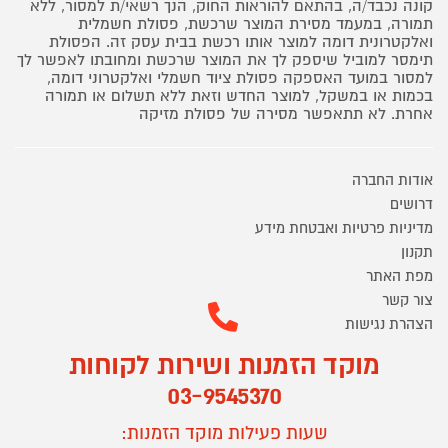
קונה נכבד/ה, בהתאם להוראות החוק, הנך רשאי/ת למסור, ללא
תמורה, במעמד מסירת המוצר שרכשת, פסולת חשמלית
ואלקטרונית דומה למוצר אותו רכשת בבית עסק זה. הפסולת
תימסר למוביל שיספק לך את המוצר שרכשת ומחובתו לאפשר לך
למסור במועד האספקה פסולת ציוד חשמלי ואלקטרוני דומה,
בכמות או במשקל, למוצר החדש וזאת ללא תשלום או תמורה
אחרת. לא תתאפשר מסירה של פסולת מזיקה
אודות החברה
דרושים
מדיניות פרטיות ואבטחת מידע
תקנון
מפת האתר
צור קשר
הצהרת נגישות
מוקד הזמנות ושירות לקוחות
03-9545370
שעות פעילות מוקד הזמנות: