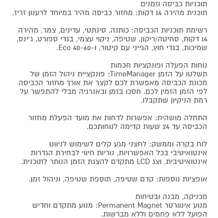
תוכניות כביסה וזמנים
תוכנית מהירה 14 דקות: מחזור כביסה מהיר במיוחד לרענון זריז.
רשימת תוכניות הכביסה: כותנה, סינתטי, עדינים, צמר, מהירה
14 דקות, סחיטה/ריקון, שטיפה, ניקוי עצמי, בגדי ספורט, ג'ינס,
שמיכות, בגדי חוץ, הגייני עם קיטור, ו-Eco 40-60.
נוחות הפעלה ופונקציות חכמות
תשלטו על הזמן TimeManager: פונקציית ניהול הזמן של
מכונת הכביסה מאפשרת לכם לקצר את אורך מחזור הכביסה
לפי הזמן הזמין לכם. חסכו בזמן ובאנרגיה מבלי להתפשר על
רמת הניקיון שתקבלו.
התחלה מושהית: אפשרות לדחות את מועד הפעלת מחזור
הכביסה עד 24 שעות קדימה לנוחותכם.
לוח בקרה וממשק: לחצני מגע קלים לשימוש לניווט
אינטואיטיבי בכל האפשרויות, נוריות חיווי לבחירת הגדרות
אינטואיטיבית, וצג LCD מתקדם להצגת הזמן הנותר לתוכנית.
אופציות נוספות: קדם שטיפה, תוספת שטיפה, וניהול זמן.
מכניקה, מבנה ובטיחות
מנוע אינוורטר Permanent Magnet: מנוע מתקדם וחדיש
הפועל ללא פחמים וללא מברשות.