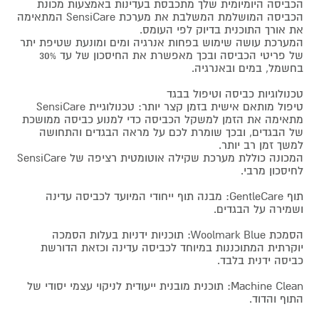
הכביסה היומיומית שלך מתכבסת בעדינות באמצעות מכונת
הכביסה המושלמת המשלבת את מערכת SensiCare המתאימה
את אורך התוכנית בדיוק לפי העומס.
המערכת עושה שימוש בפחות אנרגיה ומים ומונעת שטיפת יתר
של פריטי הכביסה ובכך מאפשרת את החיסכון של עד 30%
בחשמל, במים ובאנרגיה.
טכנולוגיות כביסה וטיפול בבגד
טיפול מותאם אישית בזמן קצר יותר: טכנולוגיית SensiCare
מתאימה את הזמן למשקל הכביסה כדי למנוע כביסה ממושכת
של הבגדים, ובכך שומרת לכם על מראה הבגדים והתחושה
למשך זמן רב יותר.
המכונה כוללת מערכת שקילה אוטומטית רציפה של SensiCare
לחיסכון מרבי.
תוף GentleCare: מבנה תוף ייחודי המיועד לכביסה עדינה
ושמירה על הבגדים.
הסמכת Woolmark Blue: תוכניות ידניות בעלות הסמכה
יוקרתית המתוכננות במיוחד לכביסה עדינה וכזאת הדורשת
כביסה ידנית בלבד.
Machine Clean: תוכנית מובנית ייעודית לניקוי עצמי יסודי של
התוף והדוד.