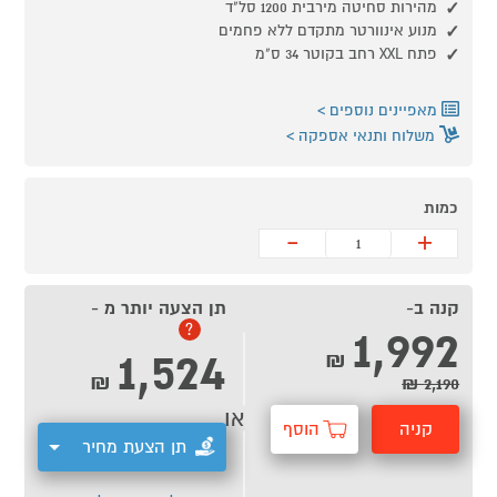
מהירות סחיטה מירבית 1200 סל"ד
מנוע אינוורטר מתקדם ללא פחמים
פתח XXL רחב בקוטר 34 ס"מ
מאפיינים נוספים
משלוח ותנאי אספקה
כמות
-
+
קנה ב-
תן הצעה יותר מ -
1,992
?
1,524
₪
₪
2,190 ₪
או
קניה
הוסף
תן הצעת מחיר
מהירה
לסל