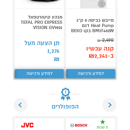
מגהץ קיטורטפאל
מייבש כביסה 8 ק"ג
TEFAL PRO EXPRESS
Heat Pump דגם
Roller
VISION GV9821
BM3T482W בקו BEKO
plete
3,990
2,490
₪
תן הצעה מעל
קנה עכשיו
קנה 
1,276
ב-₪2,241
ב-₪3,851
₪
למידע ורכישה
למידע ורכישה
ל
Next
Previous
הפופולרים
5 שנות
5 ש