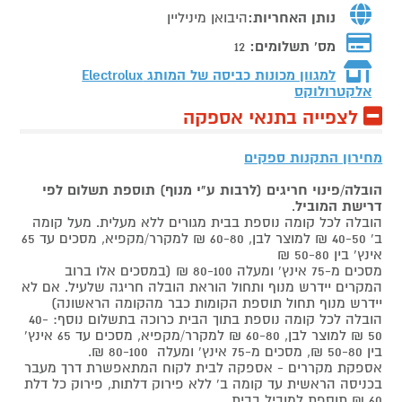
נותן האחריות:
היבואן מיניליין
מס' תשלומים:
12
למגוון מכונות כביסה של המותג
Electrolux
אלקטרולוקס
לצפייה בתנאי אספקה
מחירון התקנות ספקים
הובלה/פינוי חריגים (לרבות ע"י מנוף) תוספת תשלום לפי
דרישת המוביל
.
הובלה לכל קומה נוספת בבית מגורים ללא מעלית. מעל קומה
ב' 40-50 ₪ למוצר לבן, 60-80 ₪ למקרר/מקפיא, מסכים עד 65
אינץ' בין 50-80 ₪
מסכים מ-75 אינץ' ומעלה 80-100 ₪ (במסכים אלו ברוב
המקרים יידרש מנוף ותחול הוראת הובלה חריגה שלעיל. אם לא
יידרש מנוף תחול תוספת הקומות כבר מהקומה הראשונה)
הובלה לכל קומה נוספת בתוך הבית כרוכה בתשלום נוסף: 40-
50 ₪ למוצר לבן, 60-80 ₪ למקרר/מקפיא, מסכים עד 65 אינץ'
בין 50-80 ₪, מסכים מ-75 אינץ' ומעלה 80-100 ₪.
אספקת מקררים - אספקה לבית לקוח המתאפשרת דרך מעבר
בכניסה הראשית עד קומה ב' ללא פירוק דלתות, פירוק כל דלת
60 ₪ תוספת למוביל בבית.