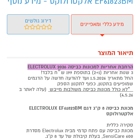
EF61823BM אלקטרולוקס - מידע נוסף
דירוג גולשים
מידע כללי ומאפיינים
תיאור המוצר
הרחבת אחריות למכונות כביסה ELECTROLUX 2026
3 שנות אחריות (2+1) בתוספת 199 ש״ח בלבד!
החל מתאריך 1.5.2026 ועד להודעה חדשה על הדגמים
שמופיעים בתקנון, כפוף לתקנון הספק
*לא כולל מכונות כביסה משולבות מייבש
(עלה לאתר ב
4.5.26)
מכונת כביסה 8 ק"ג דגם ELECTROLUX EF61823BM
אלקטרולוקס
סקירה כללית
מכונת כביסה עם פתח קדמי מבית Electrolux מסדרת
SensiCare 600, בעלת קיבולת של עד 8 ק"ג.