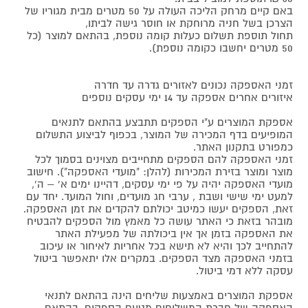
באם קיים מרחק הליכה העולה על 50 מטרים מבית מגוריו של
הצרכן בשל חניה מרוחקת או חוסר גישה לביתו,
תחול תוספת תשלום כעלות קומה נוספת, בהתאם למוצר (כל
50 מטרים יחשבו כקומה נוספת).
זמני האספקה נכונים לאזורים גדרה עד חדרה
איזורים אחרים אספקה עד 14 ימי עסקים נוספים
אספקת המוצרים ע"י הספקים תתבצע בהתאם לתנאים
המופיעים בדף המכירה של המוצר, בכפוף לביצוע התשלום
כמפורט בתקנון האתר.
זמני האספקה להם הספקים מתחייבים מצוינים בסמוך לכל
מוצר ומוצר בזירת המכירות (להלן: "מועדי האספקה"). חישוב
מועדי האספקה יהיה על פי ימי עסקים, דהיינו ימים א' – ה',
למעט ימי שישי ושבת , ערבי חג מועדים, וחול המועד. יחד עם
זאת, הספקים יעשו כמיטב יכולתם להקדים את זמן האספקה.
מובהר בזאת כי האתר עושה כל מאמץ מול הספקים להבטיח
את האספקה בזמן אך אין ביכולתה של מפעילת האתר
להתחייב לכך והיא לא תישא בכל אחריות לאיחור או עיכוב
בזמני האספקה מצד הספקים. במקרים אלו יתאפשר ביטול
עסקה ללא דמי ביטול.
אספקת המוצרים באמצעות שליחים הינה בהתאם לתנאי
האספקה של חברת המשלוחים מטעם הספקים, בהתאם