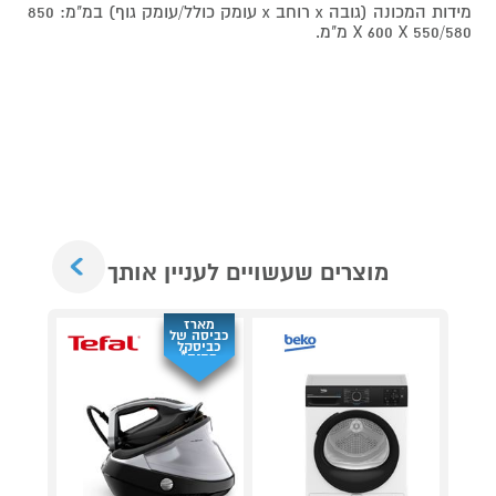
מידות המכונה (גובה x רוחב x עומק כולל/עומק גוף) במ"מ: 850
X 600 X 550/580 מ"מ.
Next
מוצרים שעשויים לעניין אותך
מארז
כביסה של
כביסקל
מתנה*