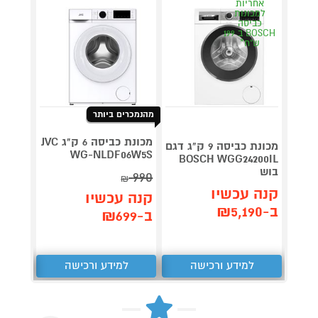
אחריות
אחר
למכונות
למכו
כביסה
כבי
BOSCH ב 199
ש"ח*
ש"
מהנמכרים ביותר
מכונת כביסה 6 ק"ג JVC
מכונת כביסה 9 ק"ג דגם
4Z9IL
WG-NLDF06W5S
BOSCH WGG24200IL
בוש
990
₪
תן 
קנה עכשיו
קנה עכשיו
,707
ב-₪5,190
ב-₪699
₪
למידע ורכישה
למידע ורכישה
ל