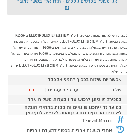
אני מעוניין בפרטים נוספים - חזרו אליי בקשר למוצר
זה
למה כדאי לקנות מכונת כביסה 8 ק"ג ELECTROLUX EF61823BM ב-P1000
מכונת כביסה 8 ק"ג ELECTROLUX EF61823BM קונים אונליין בקטגוריית מכונות
כביסה פתח חזית במחלקת כביסה, ייבוש ומדיחים בP1000 - אתר קניות ישראלי
בטוח, משתלם ונוח המציע מוצרים מומלצים במבצע. ב-P1000 אנו נותנים דגש על
איכות, מגוון, זמינות ושירות בלתי מתפשרים לצד קנייה מאובטחת ונוחה.
אצלנו, קניות באינטרנט של מכונת כביסה 8 ק"ג ELECTROLUX EF61823BM שוות
לך פי אלף!
אפשרויות שילוח בכפוף לתנאי אספקה
שליח
| עד 7 ימי עסקים |
חינם
במכירה זו ניתן לרכוש עד 1 בעלות משלוח אחד
במוצר זה ייתכנו שינויים ותוספות במחירי הובלה
לאזורים מרחקים וגובה קומות.
לצפייה לחץ כאן
דגם:
EF61823BM
אחריות:
שנה אחריות בכפוף לתעודת אחריות