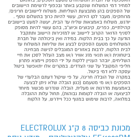
למחיר דמי המשלוח שנקבע באתר ובכפוף לרשימת היישובים
של הספקים בהן מתבצעת השליחות. משלוח ליישובים חריגים/
מרוחקים/ מעבר לקו הירוק, עשוי להיות כרוך בתשלום נוסף .
יודגש, משלוח באמצאות שליח עד הבית, יעשה למעט ביישובים
קהילתיים, כפרים, קיבוצים וכיוצ"ב, בהם עשוי להיות מסופק
לסניף הדואר הקרוב ליישוב או למזכירות היישוב ותתקבל
הודעה על כך בבית הלקוח. במידה ואין ביכולתה של חברת
המשלוחים מטעם הספקים לבצע את שליחות המשלוח עד
לבית הלקוח, לרבות באזורים המוגבלים לגישה מבחינה
ביטחונית ו/או תנאי מזג אוויר ו/או מצב העלול לסכן את חיי
השליחים, יובהר העניין ללקוח על ידי הספק ויימצא פתרון
חליפי המקובל על שני הצדדים. במקרים אלו יתאפשר ביטול
עסקה ללא דמי ביטול.
במקרה של הובלה חריגה, על פי שיקול דעתם הבלעדי של
הספקים ו/או מי מטעמם (כגון הובלה שלא ניתן לבצעה
באמצעות מדרגות או מעלית, הובלה שנדרש מכשור מיוחד
לביצועה או הובלה לקומות גבוהות), תחול עלות ההובלה
במלואה, לרבות שימוש במנוף ככל ויידרש, על הלקוח
מכונת כביסה 8 ק"ג ELECTROLUX