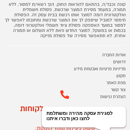
קונה נכבד/ה, בהתאם להוראות החוק, הנך רשאי/ת למסור, ללא
תמורה, במעמד מסירת המוצר שרכשת, פסולת חשמלית
ואלקטרונית דומה למוצר אותו רכשת בבית עסק זה. הפסולת
תימסר למוביל שיספק לך את המוצר שרכשת ומחובתו לאפשר לך
למסור במועד האספקה פסולת ציוד חשמלי ואלקטרוני דומה,
בכמות או במשקל, למוצר החדש וזאת ללא תשלום או תמורה
אחרת. לא תתאפשר מסירה של פסולת מזיקה
אודות החברה
דרושים
מדיניות פרטיות ואבטחת מידע
תקנון
מפת האתר
צור קשר
הצהרת נגישות
מוקד הזמנות ושירות לקוחות
03-9545370
שעות פעילות מוקד הזמנות: