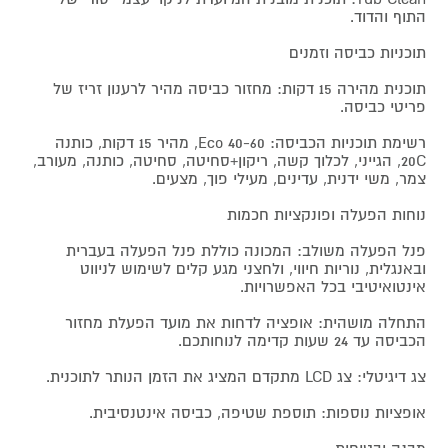
התוף והדוד.
תוכניות כביסה וזמנים
תוכנית מהירה 15 דקות: מחזור כביסה מהיר לרענון זריז של
פריטי כביסה.
רשימת תוכניות הכביסה: 40-60 Eco, מהיר 15 דקות, כותנה
20C, הגייני, לכלוך קשה, ריקון+סחיטה, סחיטה, כותנה, מעורב,
צמר, משי ידנית, עדינים, מעילי פוך, מצעים.
נוחות הפעלה ופונקציות חכמות
פנל הפעלה משולב: המכונה כוללת פנל הפעלה בעברית
ובאנגלית, נוריות חיווי, ולחצני מגע קלים לשימוש לניווט
אינטואיטיבי בכל האפשרויות.
התחלה מושהית: אופציה לדחות את מועד הפעלת מחזור
הכביסה עד 24 שעות קדימה לנוחותכם.
צג דיגיטלי: צג LCD מתקדם המציג את הזמן הנותר לתוכנית.
אופציות נוספות: תוספת שטיפה, כביסה אינטנסיבית.