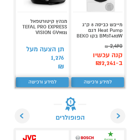
מגהץ קיטורטפאל
מייבש כביסה 8 ק"ג
TEFAL PRO EXPRESS
Heat Pump דגם
Roller
VISION GV9821
BM3T482W בקו BEKO
plete
3,990
2,490
₪
תן הצעה מעל
קנה עכשיו
קנה 
1,276
ב-₪2,241
ב-₪3,851
₪
למידע ורכישה
למידע ורכישה
ל
Next
Previous
הפופולרים
5 שנות
5 ש