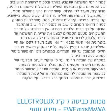
למחיר דמי המשלוח שנקבע באתר ובכפוף לרשימת היישובים
של הספקים בהן מתבצעת השליחות. משלוח ליישובים חריגים/
מרוחקים/ מעבר לקו הירוק, עשוי להיות כרוך בתשלום נוסף .
יודגש, משלוח באמצאות שליח עד הבית, יעשה למעט ביישובים
קהילתיים, כפרים, קיבוצים וכיוצ"ב, בהם עשוי להיות מסופק
לסניף הדואר הקרוב ליישוב או למזכירות היישוב ותתקבל
הודעה על כך בבית הלקוח. במידה ואין ביכולתה של חברת
המשלוחים מטעם הספקים לבצע את שליחות המשלוח עד
לבית הלקוח, לרבות באזורים המוגבלים לגישה מבחינה
ביטחונית ו/או תנאי מזג אוויר ו/או מצב העלול לסכן את חיי
השליחים, יובהר העניין ללקוח על ידי הספק ויימצא פתרון
חליפי המקובל על שני הצדדים. במקרים אלו יתאפשר ביטול
עסקה ללא דמי ביטול.
במקרה של הובלה חריגה, על פי שיקול דעתם הבלעדי של
הספקים ו/או מי מטעמם (כגון הובלה שלא ניתן לבצעה
באמצעות מדרגות או מעלית, הובלה שנדרש מכשור מיוחד
לביצועה או הובלה לקומות גבוהות), תחול עלות ההובלה
במלואה, לרבות שימוש במנוף ככל ויידרש, על הלקוח
מכונת כביסה 7 ק"ג ELECTROLUX
EWF7028M6WA - מידע נוסף