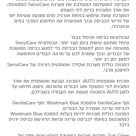
הכביסה המושלמת המשלבת את מערכת SensiCare המתאימה
את אורך התוכנית בדיוק לפי העומס.
המערכת עושה שימוש בפחות אנרגיה ומים ומונעת שטיפת יתר
של פריטי הכביסה ובכך מאפשרת את החיסכון המרבי במים
ובאנרגיה.
טכנולוגיות כביסה וטיפול בבגד
טיפול מותאם אישית בזמן קצר יותר: טכנולוגיית SensiCare
מתאימה את הזמן למשקל הכביסה כדי למנוע כביסה ממושכת
של הבגדים, ובכך שומרת לכם על מראה הבגדים והתחושה
למשך זמן רב יותר.
המכונה כוללת מערכת שקילה אוטומטית רציפה של SensiCare
לחיסכון מרבי.
תוכנית אוטומטית AUTO: המכונה קובעת אוטומטית את אורך
התוכנית לפי המשקל וסוג הבגדים שהוכנסו, פשוט תלחצו על
לחצן AUTO והמכונה תעשה את העבודה בשבילכם.
תוף GentleCare והסמכת Woolmark Blue: תוף GentleCare
לכביסה עדינה ושמירה על הבגדים.
המכונה כוללת תוכניות ידניות בעלות הסמכת Woolmark Blue
המתוכננות במיוחד לכביסה עדינה וכזאת הדורשת כביסה ידנית
בלבד.
Tub Clean: תוכנית מובנית המיועדת לניקוי עצמי יסודי של