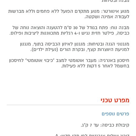
מבנה ובטיחות
מנוע אינוורטר: מנוע מתקדם הפועל ללא פחמים וללא מברשות
לעבודה אמינה ושקטה.
מבנה נוח: פתח בגודל של 30 ס"מ להטענה והוצאה נוחה של
כביסה, פילטר חזית נגיש ו-4 רגליות מתכווננות ליציבות ופילוס.
מנגנוני הגנה ובטיחות: מנגנון לאיזון הכביסה בתוף, מנגנון
למניעת היווצרות קצף, ובקרת הורים (נעילת ילדים).
חיסכון באנרגיה: מעבר אוטומטי למצב "כיבוי אוטומטי" לחיסכון
בחשמל לאחר 5 דקות ללא פעילות.
מפרט טכני
פרטים נוספים
קיבולת כביסה: עד 7 ק"ג.
דירוג יעילות אנרגטית לפי תקן חדש: A.