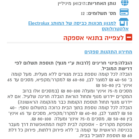
נותן האחריות:
היבואן מיניליין
מס' תשלומים:
12
למגוון מכונות כביסה של המותג
Electrolux
אלקטרולוקס
לצפייה בתנאי אספקה
מחירון התקנות ספקים
הובלה/פינוי חריגים (לרבות ע"י מנוף) תוספת תשלום לפי
דרישת המוביל
.
הובלה לכל קומה נוספת בבית מגורים ללא מעלית. מעל קומה
ב' 40-50 ₪ למוצר לבן, 60-80 ₪ למקרר/מקפיא, מסכים עד 65
אינץ' בין 50-80 ₪
מסכים מ-75 אינץ' ומעלה 80-100 ₪ (במסכים אלו ברוב
המקרים יידרש מנוף ותחול הוראת הובלה חריגה שלעיל. אם לא
יידרש מנוף תחול תוספת הקומות כבר מהקומה הראשונה)
הובלה לכל קומה נוספת בתוך הבית כרוכה בתשלום נוסף: 40-
50 ₪ למוצר לבן, 60-80 ₪ למקרר/מקפיא, מסכים עד 65 אינץ'
בין 50-80 ₪, מסכים מ-75 אינץ' ומעלה 80-100 ₪.
אספקת מקררים - אספקה לבית לקוח המתאפשרת דרך מעבר
בכניסה הראשית עד קומה ב' ללא פירוק דלתות, פירוק כל דלת
60 ₪ תוספת למוביל בבית.