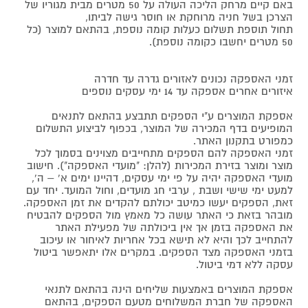
באם קיים מרחק הליכה העולה על 50 מטרים מבית מגוריו של
הצרכן בשל חניה מרוחקת או חוסר גישה לביתו,
תחול תוספת תשלום כעלות קומה נוספת, בהתאם למוצר (כל
50 מטרים יחשבו כקומה נוספת).
זמני האספקה נכונים לאזורים גדרה עד חדרה
איזורים אחרים אספקה עד 14 ימי עסקים נוספים
אספקת המוצרים ע"י הספקים תתבצע בהתאם לתנאים
המופיעים בדף המכירה של המוצר, בכפוף לביצוע התשלום
כמפורט בתקנון האתר.
זמני האספקה להם הספקים מתחייבים מצוינים בסמוך לכל
מוצר ומוצר בזירת המכירות (להלן: "מועדי האספקה"). חישוב
מועדי האספקה יהיה על פי ימי עסקים, דהיינו ימים א' – ה',
למעט ימי שישי ושבת , ערבי חג מועדים, וחול המועד. יחד עם
זאת, הספקים יעשו כמיטב יכולתם להקדים את זמן האספקה.
מובהר בזאת כי האתר עושה כל מאמץ מול הספקים להבטיח
את האספקה בזמן אך אין ביכולתה של מפעילת האתר
להתחייב לכך והיא לא תישא בכל אחריות לאיחור או עיכוב
בזמני האספקה מצד הספקים. במקרים אלו יתאפשר ביטול
עסקה ללא דמי ביטול.
אספקת המוצרים באמצעות שליחים הינה בהתאם לתנאי
האספקה של חברת המשלוחים מטעם הספקים, בהתאם