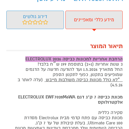
דירוג גולשים
מידע כללי ומאפיינים
תיאור המוצר
הרחבת אחריות למכונות כביסה ELECTROLUX 2026
3 שנות אחריות (2+1) בתוספת 199 ש״ח בלבד!
החל מתאריך 1.5.2026 ועד להודעה חדשה על הדגמים
שמופיעים בתקנון, כפוף לתקנון הספק
*לא כולל מכונות כביסה משולבות מייבש
(עלה לאתר ב
4.5.26)
מכונת כביסה 7 ק"ג דגם ELECTROLUX EWF7028M6WA
אלקטרולוקס
סקירה כללית
מכונת כביסה עם פתח קדמי מבית Electrolux מסדרת
Ultimate Care 100, בעלת קיבולת של עד 7 ק"ג.
הכביסה היומיומית שלך מתכבסת בעדינות באמצעות מכונת