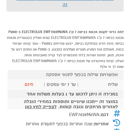
זה
למה כדאי לקנות מכונת כביסה 7 ק"ג ELECTROLUX EWF7028M6WA ב-P1000
מכונת כביסה 7 ק"ג ELECTROLUX EWF7028M6WA קונים אונליין בקטגוריית מכונות
כביסה פתח חזית במחלקת כביסה, ייבוש ומדיחים בP1000 - אתר קניות ישראלי
בטוח, משתלם ונוח המציע מוצרים מומלצים במבצע. ב-P1000 אנו נותנים דגש על
איכות, מגוון, זמינות ושירות בלתי מתפשרים לצד קנייה מאובטחת ונוחה.
אצלנו, קניות באינטרנט של מכונת כביסה 7 ק"ג ELECTROLUX EWF7028M6WA
שוות לך פי אלף!
אפשרויות שילוח בכפוף לתנאי אספקה
שליח
| עד 7 ימי עסקים |
חינם
במכירה זו ניתן לרכוש עד 1 בעלות משלוח אחד
במוצר זה ייתכנו שינויים ותוספות במחירי הובלה
לאזורים מרחקים וגובה קומות.
לצפייה לחץ כאן
דגם:
EWF7028M6WA
אחריות:
שנה אחריות בכפוף לתעודת אחריות