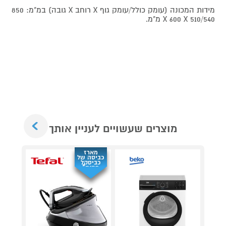
מידות המכונה (עומק כולל/עומק גוף X רוחב X גובה) במ"מ: 850
X 600 X 510/540 מ"מ.
Next
מוצרים שעשויים לעניין אותך
מארז
כביסה של
כביסקל
מתנה*