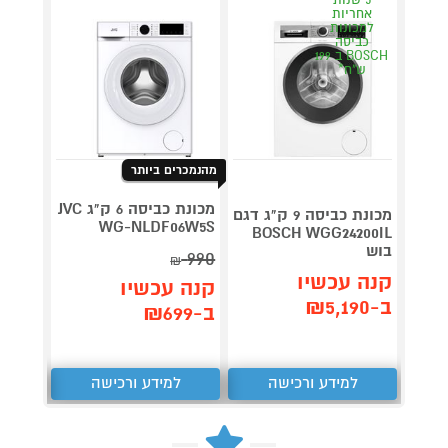
אחריות
אחר
למכונות
למכו
כביסה
כבי
BOSCH ב 199
ש"ח*
ש"
מהנמכרים ביותר
מכונת כביסה 6 ק"ג JVC
מכונת כביסה 9 ק"ג דגם
4Z9IL
WG-NLDF06W5S
BOSCH WGG24200IL
בוש
990
₪
תן 
קנה עכשיו
קנה עכשיו
,707
ב-₪5,190
ב-₪699
₪
למידע ורכישה
למידע ורכישה
ל