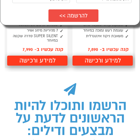
מזגן מיני מרכזי FAMILY
מזגן מיני מרכזי FAMILY
SLIM DUCT INVERTER
CUBE DUCT INVERTER
50A
50T
תפוקת קירור 45,600 BTU
טכנולוגיית INVERTER DC
עוצמת רעש נמוכה במיוחד
7 מהיריות מיזוג אוויר
משאבת ניקוז אינטגרלית
SUPER SILENT סדרה שקטה
במיוחד
קנה עכשיו ב- 7,890
קנה עכשיו ב- 7,990
למידע ורכישה
למידע ורכישה
הרשמו ותוכלו להיות
הראשונים לדעת על
מבצעים ודילים: