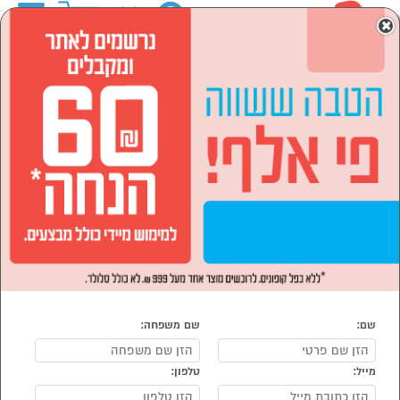
0
×
ראשי
סמארטפונים, שעונים חכמים ואביזרים
סמארטפונים ואביזרים
אביזרים לסמארטפון
כרטיסי הרחבת זיכרון
נמצאו מוצרים
מיון:
סינון
הפופולרים ביותר
הרשמו ותוכלו להיות
הראשונים לדעת על
שם:
שם משפחה:
מבצעים ודילים:
מייל:
טלפון:
מאשר/ת להשתמש במידע שמסרתי לצרכי