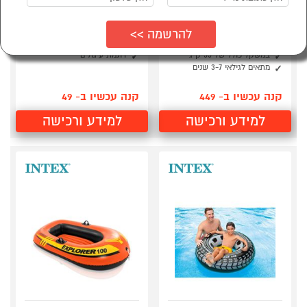
טרמפולינה מתנפחת
כדור ים ענק 107 ס"מ
לילדים בצורת ארמון
עיגולים INTEX 59065
INTEX 48259
מתאים לים או לבריכה
מתאים למקסימום 2 ילדים
למסיבות רווקים/ות
במשקל כולל של 55 ק"ג
דוגמת עיגולים
מתאים לגילאי 3-7 שנים
קנה עכשיו ב- 449
קנה עכשיו ב- 49
למידע ורכישה
למידע ורכישה