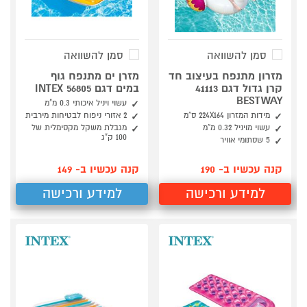
סמן להשוואה
סמן להשוואה
מזרון מתנפח בעיצוב חד
מזרן ים מתנפח גוף
קרן גדול דגם 41113
במים דגם 56805 INTEX
BESTWAY
עשוי ויניל איכותי 0.3 מ"מ
מידות המזרון 224X164 ס”מ
2 אזורי ניפוח לבטיחות מירבית
עשוי מויניל 0.32 מ”מ
מגבלת משקל מקסימלית של
100 ק"ג
5 שסתומי אוויר
קנה עכשיו ב- 190
קנה עכשיו ב- 149
למידע ורכישה
למידע ורכישה