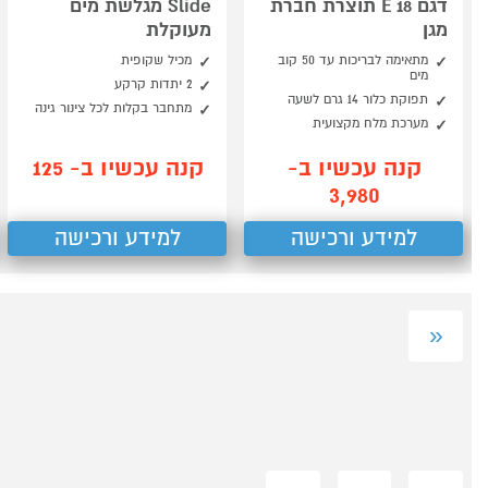
דגם E 18 תוצרת חברת
Slide מגלשת מים
מגן
מעוקלת
מתאימה לבריכות עד 50 קוב
מכיל שקופית
מים
2 יתדות קרקע
תפוקת כלור 14 גרם לשעה
מתחבר בקלות לכל צינור גינה
מערכת מלח מקצועית
קנה עכשיו ב-
קנה עכשיו ב- 125
3,980
למידע ורכישה
למידע ורכישה
«