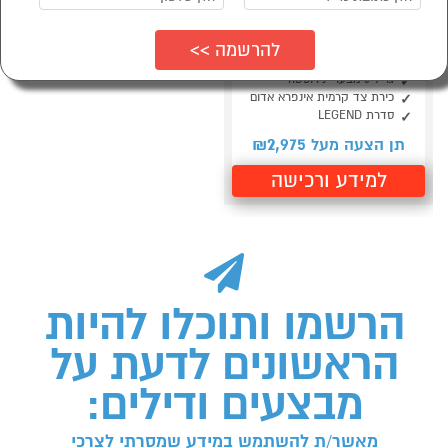
גריל גז לג'נד 3 מבערים
NAPOLEON
LD365DSIBPKSS-IL
גריל 3 מבערי נירוסטה
כירת צד קרמית אינפרא אדום
סדרת LEGEND
2,975
תן הצעה מעל ₪
למידע ורכישה
הרשמו ותוכלו להיות
הראשונים לדעת על
מבצעים ודילים:
מאשר/ת להשתמש במידע שמסרתי לצרכי