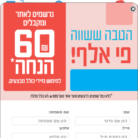
0
×
ראשי
המותגים
Napoleon
לבית ולגן
מנגלים, גרילים, מעשנות, מטבחי חוץ
גרילים גז
גרילים גז Napoleon
נמצאו 1 גריל גז של Napoleon
מיון:
הפופולרים ביותר
שם:
שם משפחה:
מייל:
טלפון:
סמן להשוואה