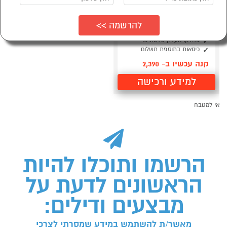
שולחן בר למטבח דגם
אלכס מבית LEONARDO
6 מגירות בגדלים שונים
בחלקו העליון פלטת בר
כיסאות בתוספת תשלום
קנה עכשיו ב- 2,390
למידע ורכישה
אי למטבח
הרשמו ותוכלו להיות
הראשונים לדעת על
מבצעים ודילים:
מאשר/ת להשתמש במידע שמסרתי לצרכי