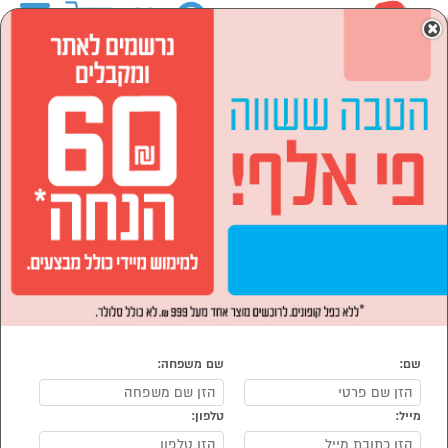
0
×
ראשי
המותגים
Leonardo ליאונרדו
לבית ולגן
הכל למטבח
אי למטבח
אי למטבח Leonardo ליאונרדו
נמצאו 1 מוצרי אי למטבח של מוצרי Leonardo ליאונרדו
מיון:
הפופולרים ביותר
שם:
שם משפחה:
מייל:
טלפון:
סמן להשוואה