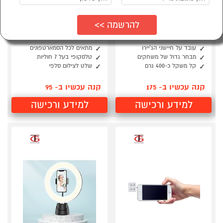
סמן להשוואה
סמן להשוואה
משקפי מציאות מדומה
מוט הסלפי
עם תאימות מושלמת
לסמארטפונים, עם שלט
לסמארטפונים
לצילום עצמי
עובד על חיישני הג'יירו
מתאים לכל הסמארטפונים
מבחר גדול של משחקים
טלסקופי בעל 7 חוליות
קל משקל כ-400 גרם
שלט לצילום סלפי
קנה עכשיו ב- 175
קנה עכשיו ב- 95
למידע ורכישה
למידע ורכישה