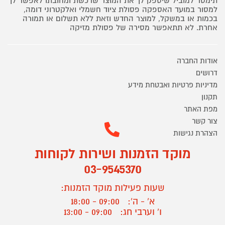
תימסר למוביל שיספק לך את המוצר שרכשת ומחובתו לאפשר לך
למסור במועד האספקה פסולת ציוד חשמלי ואלקטרוני דומה,
בכמות או במשקל, למוצר החדש וזאת ללא תשלום או תמורה
אחרת. לא תתאפשר מסירה של פסולת מזיקה
אודות החברה
דרושים
מדיניות פרטיות ואבטחת מידע
תקנון
מפת האתר
צור קשר
הצהרת נגישות
מוקד הזמנות ושירות לקוחות
03-9545370
שעות פעילות מוקד הזמנות:
א' - ה':
09:00 - 18:00
ו' וערבי חג:
09:00 - 13:00